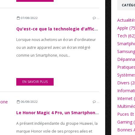
CATÉGO
07/08/2022
…
Actualité
Apple (75
Qu'est-ce que la technologie d'affichage sRGB ?
Tech (62
Lorsque nous achetons un écran d'ordinateur
Smartpho
ou un autre appareil avec un écran intégré
Samsung
comme un Smartphone, nous...
Dépannag
Pratiques
Systèmes
EN SAVOIR PLUS
Divers (2
Informat
Internet 
06/08/2022
…
Multiméd
Le Honor Magic 4 Pro, un Smartphone haut de gamme qui vaut son prix
Puces Et 
Gaming (
A présent indépendante du groupe Huawei, la
Bonnes Af
marque Honor vole de ses propres ailes et