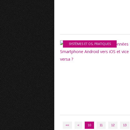
SYSTÈMES ET OS
,
PRATIQUES
<<
<
10
11
12
13