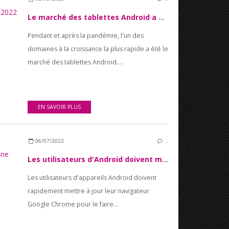
Le marché des tablettes Android a chuté de 49% au deuxième trimestre 2022
Pendant et après la pandémie, l'un des
domaines à la croissance la plus rapide a été le
marché des tablettes Android....
EN SAVOIR PLUS
06/07/2022
…
Les utilisateurs d'Android doivent mettre à jour Chrome pour corriger une grave vulnérabilité
Les utilisateurs d'appareils Android doivent
rapidement mettre à jour leur navigateur
Google Chrome pour le faire...