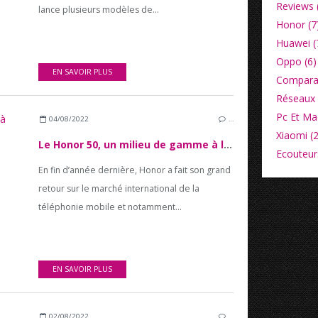
Reviews 
lance plusieurs modèles de...
Honor (7
Huawei (
Oppo (6)
EN SAVOIR PLUS
Comparat
Réseaux 
Pc Et Ma
04/08/2022
…
Xiaomi (2
Le Honor 50, un milieu de gamme à l’excellent rapport qualité/prix
Ecouteurs
En fin d’année dernière, Honor a fait son grand
retour sur le marché international de la
téléphonie mobile et notamment...
EN SAVOIR PLUS
02/08/2022
…