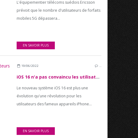
L'équipementier télécoms suédois Ericsson
prévoit que le nombre d'utilisateurs de forfaits
mobiles 5G dépassera...
EN SAVOIR PLUS
19/06/2022
…
iOS 16 n'a pas convaincu les utilisateurs Android de changer pour un iPhone
Le nouveau système iOS 16 est plus une
évolution qu'une révolution pour les
utilisateurs des fameux appareils iPhone...
EN SAVOIR PLUS