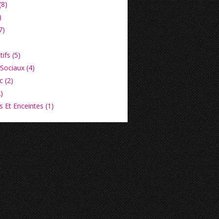
(8)
)
7)
ifs (5)
Sociaux (4)
c (2)
)
 Et Enceintes (1)