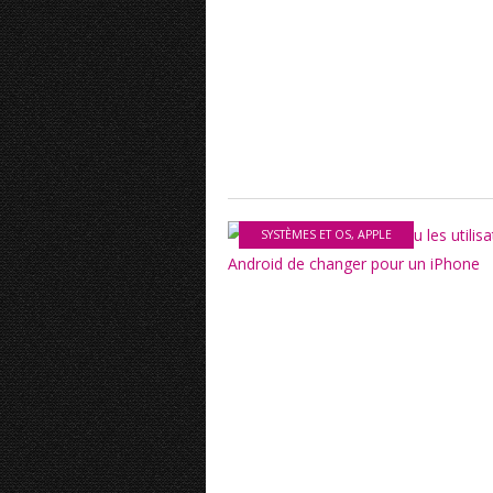
SYSTÈMES ET OS
,
APPLE