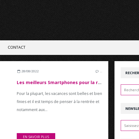
CONTACT
28/08/2022
…
RECHE
Les meilleurs Smartphones pour la rentrée 2022
Pour la plupart, les vacances sont belles et bien
finies et il est temps de penser à la rentrée et
NEWSL
notamment aux...
EN SAVOIR PLUS