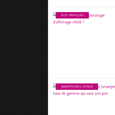
TECH
,
PRATIQUES
SMARTPHONES
,
HONOR