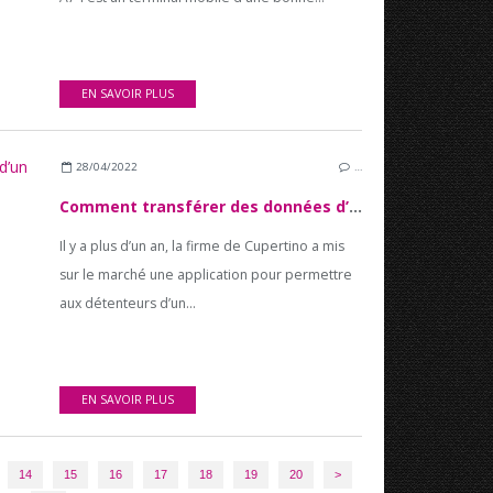
EN SAVOIR PLUS
28/04/2022
…
Comment transférer des données d’un Smartphone Android vers iOS et vice versa ?
Il y a plus d’un an, la firme de Cupertino a mis
sur le marché une application pour permettre
aux détenteurs d’un...
EN SAVOIR PLUS
14
15
16
17
18
19
20
>