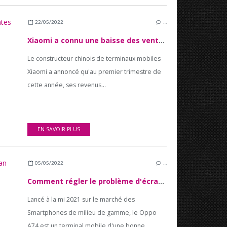
22/05/2022
…
Xiaomi a connu une baisse des ventes au premier trimestre 2022
Le constructeur chinois de terminaux mobiles
Xiaomi a annoncé qu'au premier trimestre de
cette année, ses revenus...
EN SAVOIR PLUS
05/05/2022
…
Comment régler le problème d'écran qui reste noir sur Oppo A74 ?
Lancé à la mi 2021 sur le marché des
Smartphones de milieu de gamme, le Oppo
A74 est un terminal mobile d'une bonne...