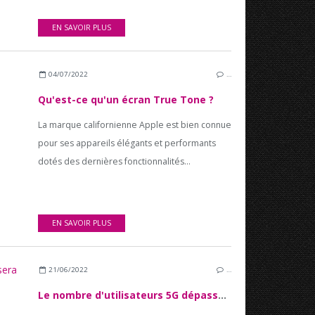
EN SAVOIR PLUS
04/07/2022
…
Qu'est-ce qu'un écran True Tone ?
La marque californienne Apple est bien connue
pour ses appareils élégants et performants
dotés des dernières fonctionnalités...
EN SAVOIR PLUS
21/06/2022
…
Le nombre d'utilisateurs 5G dépassera le milliard en 2022