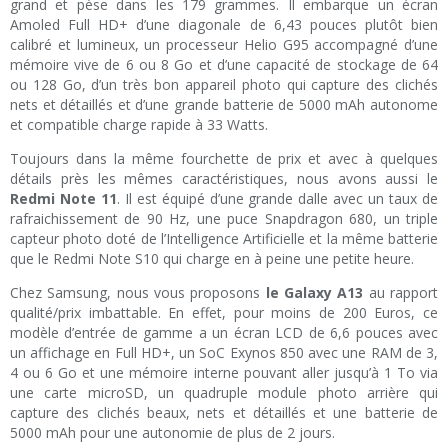
grand et pèse dans les 179 grammes. Il embarque un écran
Amoled Full HD+ d’une diagonale de 6,43 pouces plutôt bien
calibré et lumineux, un processeur Helio G95 accompagné d’une
mémoire vive de 6 ou 8 Go et d’une capacité de stockage de 64
ou 128 Go, d’un très bon appareil photo qui capture des clichés
nets et détaillés et d’une grande batterie de 5000 mAh autonome
et compatible charge rapide à 33 Watts.
Toujours dans la même fourchette de prix et avec à quelques
détails près les mêmes caractéristiques, nous avons aussi le
Redmi Note 11
. Il est équipé d’une grande dalle avec un taux de
rafraichissement de 90 Hz, une puce Snapdragon 680, un triple
capteur photo doté de l’Intelligence Artificielle et la même batterie
que le Redmi Note S10 qui charge en à peine une petite heure.
Chez Samsung, nous vous proposons
le Galaxy A13
au rapport
qualité/prix imbattable. En effet, pour moins de 200 Euros, ce
modèle d’entrée de gamme a un écran LCD de 6,6 pouces avec
un affichage en Full HD+, un SoC Exynos 850 avec une RAM de 3,
4 ou 6 Go et une mémoire interne pouvant aller jusqu’à 1 To via
une carte microSD, un quadruple module photo arrière qui
capture des clichés beaux, nets et détaillés et une batterie de
5000 mAh pour une autonomie de plus de 2 jours.