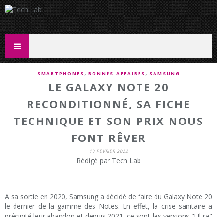
,
,
SMARTPHONES
BONNES AFFAIRES
SAMSUNG
LE GALAXY NOTE 20
RECONDITIONNÉ, SA FICHE
TECHNIQUE ET SON PRIX NOUS
FONT RÊVER
10 FÉVRIER 2022
Rédigé par Tech Lab
A sa sortie en 2020, Samsung a décidé de faire du Galaxy Note 20
le dernier de la gamme des Notes. En effet, la crise sanitaire a
précipité leur abandon et depuis 2021, ce sont les versions "Ultra"