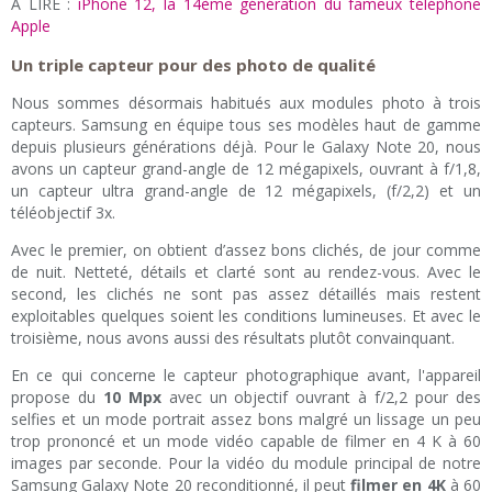
A LIRE :
iPhone 12, la 14ème génération du fameux téléphone
Apple
Un triple capteur pour des photo de qualité
Nous sommes désormais habitués aux modules photo à trois
capteurs. Samsung en équipe tous ses modèles haut de gamme
depuis plusieurs générations déjà. Pour le Galaxy Note 20, nous
avons un capteur grand-angle de 12 mégapixels, ouvrant à f/1,8,
un capteur ultra grand-angle de 12 mégapixels, (f/2,2) et un
téléobjectif 3x.
Avec le premier, on obtient d’assez bons clichés, de jour comme
de nuit. Netteté, détails et clarté sont au rendez-vous. Avec le
second, les clichés ne sont pas assez détaillés mais restent
exploitables quelques soient les conditions lumineuses. Et avec le
troisième, nous avons aussi des résultats plutôt convainquant.
En ce qui concerne le capteur photographique avant, l'appareil
propose du
10 Mpx
avec un objectif ouvrant à f/2,2 pour des
selfies et un mode portrait assez bons malgré un lissage un peu
trop prononcé et un mode vidéo capable de filmer en 4 K à 60
images par seconde. Pour la vidéo du module principal de notre
Samsung Galaxy Note 20 reconditionné, il peut
filmer en 4K
à 60