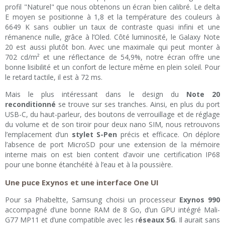
profil "Naturel" que nous obtenons un écran bien calibré. Le delta
E moyen se positionne à 1,8 et la température des couleurs à
6649 K sans oublier un taux de contraste quasi infini et une
rémanence nulle, grâce à l’Oled. Côté luminosité, le Galaxy Note
20 est aussi plutôt bon. Avec une maximale qui peut monter à
702 cd/m² et une réflectance de 54,9%, notre écran offre une
bonne lisibilité et un confort de lecture même en plein soleil. Pour
le retard tactile, il est à 72 ms.
Mais le plus intéressant dans le design du
Note 20
reconditionné
se trouve sur ses tranches. Ainsi, en plus du port
USB-C, du haut-parleur, des boutons de verrouillage et de réglage
du volume et de son tiroir pour deux nano SIM, nous retrouvons
l’emplacement d’un
stylet S-Pen
précis et efficace. On déplore
l’absence de port MicroSD pour une extension de la mémoire
interne mais on est bien content d’avoir une certification IP68
pour une bonne étanchéité à l’eau et à la poussière.
Une puce Exynos et une interface One UI
Pour sa Phabeltte, Samsung choisi un processeur
Exynos 990
accompagné d’une bonne RAM de 8 Go, d’un GPU intégré Mali-
G77 MP11 et d’une compatible avec les r
éseaux 5G
. Il aurait sans