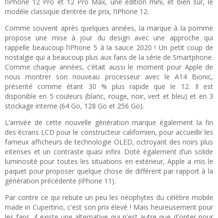
l’iPhone 12 Pro et 12 Pro Max, une édition mini, et bien sur, le
modèle classique d’entrée de prix, l’iPhone 12.
Comme souvent après quelques années, la marque à la pomme
propose une mise à jour du design avec une approche qui
rappelle beaucoup l’iPhone 5 à la sauce 2020 ! Un petit coup de
nostalgie qui a beaucoup plus aux fans de la série de Smartphone.
Comme chaque années, c’était aussi le moment pour Apple de
nous montrer son nouveau processeur avec le A14 Bionic,
présenté comme étant 30 % plus rapide que le 12. Il est
disponible en 5 couleurs (blanc, rouge, noir, vert et bleu) et en 3
stockage interne (64 Go, 128 Go et 256 Go).
L’arrivée de cette nouvelle génération marque également la fin
des écrans LCD pour le constructeur californien, pour accueillir les
fameux afficheurs de technologie OLED, octroyant des noirs plus
intenses et un contraste quasi infini. Doté également d’un solide
luminosité pour toutes les situations en extérieur, Apple a mis le
paquet pour proposer quelque chose de différent par rapport à la
génération précédente (iPhone 11).
Par contre ce qui rebute un peu les néophytes du célèbre mobile
made in Cupertino, c'est son prix élevé ! Mais heureusement pour
les fans, il existe une alternative qui n'est autre que d'opter pour