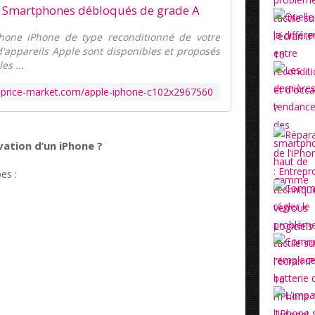
, Smartphones débloqués de grade A
tphone iPhone de type reconditionné de votre
d'appareils Apple sont disponibles et proposés
es ...
-price-market.com/apple-iphone-c102x2967560
vation d’un iPhone ?
es :