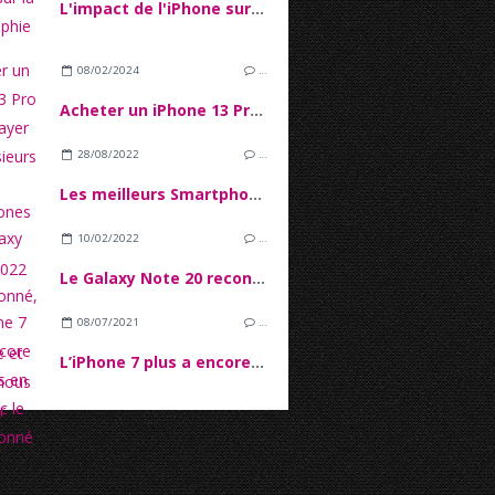
L'impact de l'iPhone sur la photographie mobile
08/02/2024
…
Acheter un iPhone 13 Pro Max et payer le en plusieurs fois
28/08/2022
…
Les meilleurs Smartphones pour la rentrée 2022
10/02/2022
…
Le Galaxy Note 20 reconditionné, sa fiche technique et son prix nous font rêver
08/07/2021
…
L’iPhone 7 plus a encore du succès en 2021 avec le reconditionné