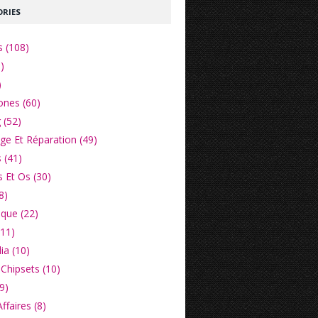
RIES
s (108)
)
)
nes (60)
 (52)
e Et Réparation (49)
 (41)
 Et Os (30)
8)
ique (22)
(11)
ia (10)
Chipsets (10)
9)
faires (8)