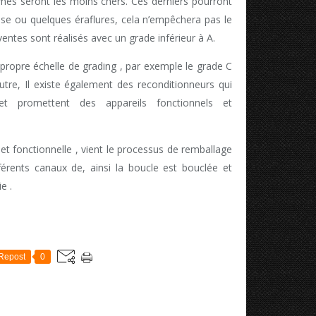
bimés seront les moins chers. Ces derniers pourront
e ou quelques éraflures, cela n’empêchera pas le
ntes sont réalisés avec un grade inférieur à A.
propre échelle de grading , par exemple le grade C
autre, Il existe également des reconditionneurs qui
t promettent des appareils fonctionnels et
 et fonctionnelle , vient le processus de remballage
férents canaux de, ainsi la boucle est bouclée et
e .
Repost
0