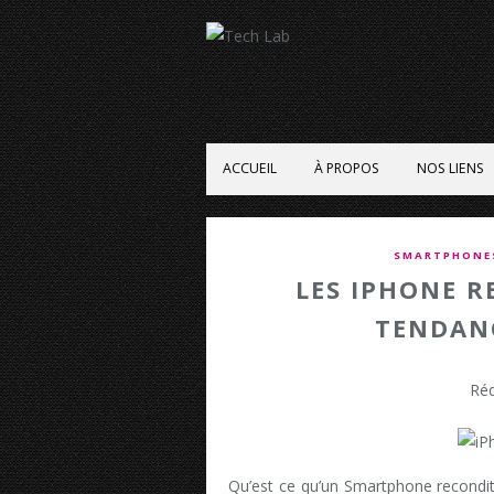
ACCUEIL
À PROPOS
NOS LIENS
SMARTPHONE
LES IPHONE R
TENDANC
Réd
Qu’est ce qu’un Smartphone reconditi