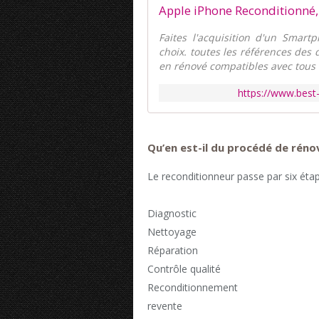
Apple iPhone Reconditionné
Faites l'acquisition d'un Smar
choix. toutes les références des 
en rénové compatibles avec tous l
https://www.best
Qu’en est-il du procédé de réno
Le reconditionneur passe par six étap
Diagnostic
Nettoyage
Réparation
Contrôle qualité
Reconditionnement
revente