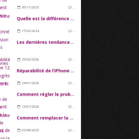
30/11/2025
…
Quelle est la différence entre reconditionné et d'occasion ?
17/02/2024
…
Les dernières tendances des smartphones haut de gamme
10/02/2026
…
Réparabilité de l’iPhone 12 : Entreprogrès techniques et verrous Logiciels
24/01/2026
…
Comment régler le problème de tactile sur l'écran iPhone 16
13/01/2026
…
Comment remplacer la batterie de l'iPhone 16 - Tutoriel Complet
02/08/2025
…