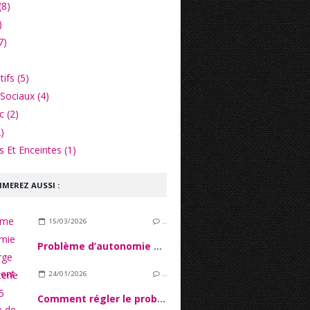
(8)
)
7)
ifs (5)
Sociaux (4)
c (2)
)
 Et Enceintes (1)
IMEREZ AUSSI :
15/03/2026
…
Problème d’autonomie et décharge de la batterie iPhone 15
24/01/2026
…
Comment régler le problème de tactile sur l'écran iPhone 16