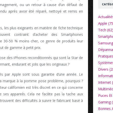
CATÉGO
mmagement, ou un retour à cause d’un défaut de
vendu après avoir été réparé, nettoyé et remis en
Actualité
Apple (75
s, les plus exigeants en matière de fiche technique
Tech (62
uvent contraint d’acheter des Smartphones
Smartpho
ntre 30-50 % moins cher, ce genre de produits leur
Samsung
ut de gamme à petit prix.
Dépannag
Pratiques
opose des iPhones reconditionnés qui sont la Star de
Systèmes
rmant, endurant et jolis que les originaux ?
Divers (2
iés par Apple sont sous garantie d’une année. Le
Informat
la marque à la pomme pose problème, pourquoi ?
Internet 
teur californien est très discret en ce qui concerne
Multiméd
e ses appareils. Cela ne facilite pas la tache aux
Puces Et 
 trouvent des difficultés à suivre le fabricant basé à
Gaming (
Bonnes Af