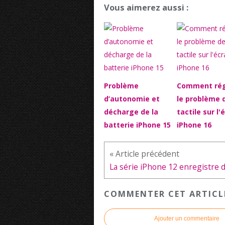
Vous aimerez aussi :
Problème
Comment rég
d’autonomie et
le problème 
décharge de la
tactile sur l'
batterie iPhone 15
iPhone 16
COMMENTER CET ARTICL
Ajouter un commentaire