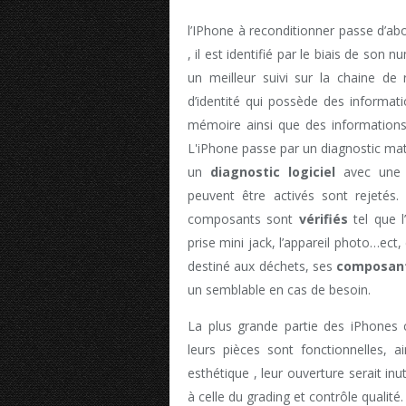
l’IPhone à reconditionner passe d’abo
, il est identifié par le biais de son 
un meilleur suivi sur la chaine de 
d’identité qui possède des informat
mémoire ainsi que des informations 
L'iPhone passe par un diagnostic maté
un
diagnostic logiciel
avec une r
peuvent être activés sont rejeté
composants sont
vérifiés
tel que l’
prise mini jack, l’appareil photo…ec
destiné aux déchets, ses
composan
un semblable en cas de besoin.
La plus grande partie des iPhones 
leurs pièces sont fonctionnelles, a
esthétique , leur ouverture serait inu
à celle du grading et contrôle qualité.