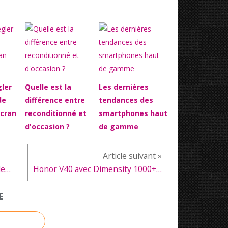
ler
Quelle est la
Les dernières
de
différence entre
tendances des
écran
reconditionné et
smartphones haut
d'occasion ?
de gamme
La série iPhone 12 enregistre de fortes ventes, mais le mini a déçu Apple
Honor V40 avec Dimensity 1000+ : Stocks épuisés en moins de quatre minutes
E