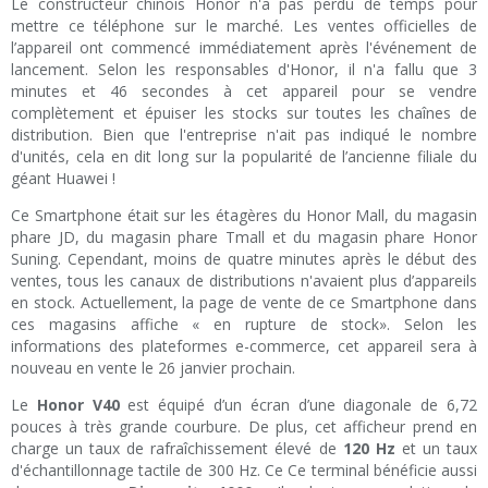
Le constructeur chinois Honor n'a pas perdu de temps pour
mettre ce téléphone sur le marché. Les ventes officielles de
l’appareil ont commencé immédiatement après l'événement de
lancement. Selon les responsables d'Honor, il n'a fallu que 3
minutes et 46 secondes à cet appareil pour se vendre
complètement et épuiser les stocks sur toutes les chaînes de
distribution. Bien que l'entreprise n'ait pas indiqué le nombre
d'unités, cela en dit long sur la popularité de l’ancienne filiale du
géant Huawei !
Ce Smartphone était sur les étagères du Honor Mall, du magasin
phare JD, du magasin phare Tmall et du magasin phare Honor
Suning. Cependant, moins de quatre minutes après le début des
ventes, tous les canaux de distributions n'avaient plus d’appareils
en stock. Actuellement, la page de vente de ce Smartphone dans
ces magasins affiche « en rupture de stock». Selon les
informations des plateformes e-commerce, cet appareil sera à
nouveau en vente le 26 janvier prochain.
Le
Honor V40
est équipé d’un écran d’une diagonale de 6,72
pouces à très grande courbure. De plus, cet afficheur prend en
charge un taux de rafraîchissement élevé de
120 Hz
et un taux
d'échantillonnage tactile de 300 Hz. Ce Ce terminal bénéficie aussi