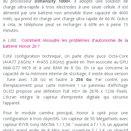
du processeur
Dimensity 1000+
. Il adopte une solution de
charge ultra-rapide à trois électrodes à une seule cellule. Il est
alimenté par une batterie non amovible d’une capacité de 4000
mAh, qui prend en charge une charge ultra rapide de 66 W. Grâce
à cela, le téléphone peut se recharger à 60% en à peine 15
minutes.
A LIRE :
Comment résoudre les problèmes d'autonomie de la
batterie Honor 20 ?
Coté configuration technique, on parle d’une puce Octa-Core
(4×A77 2.6GHz + 4×A55 2.0GHz) gravée en 7nm associée au GPU
Mali-G77 MC9 et à une RAM de 8 Go. En ce qui concerne la
capacité de la mémoire interne de stockage, il existe deux version
: l’une avec 128 Go et l’autre à
256 Go
. Par contre, pas
d’emplacement pour carte mémoire ! Le panneau d’affichage
OLED propose une définition Full HD+ de 2676 x 1236 Pixels.
L’écran intègre le capteur d’empreinte digitale qui sécurise
l’appareil.
Pour le module caméra principal, Honor à opté pour une
configuration à trois objectifs. Un capteur de 50 MégaPixels avec
capteur RYYB Sony IMX766 1 / 1,56 ″ ouvrant à f / 1.9, un appareil
photo grand angle de 8 Mpx avec ouverture f / 2.4, un objectif