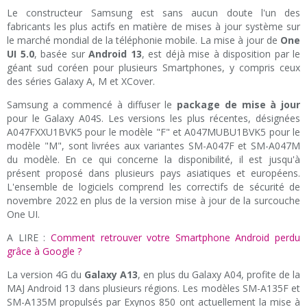
Le constructeur Samsung est sans aucun doute l'un des
fabricants les plus actifs en matière de mises à jour système sur
le marché mondial de la téléphonie mobile. La mise à jour de
One
UI 5.0
, basée sur
Android 13
, est déjà mise à disposition par le
géant sud coréen pour plusieurs Smartphones, y compris ceux
des séries Galaxy A, M et XCover.
Samsung a commencé à diffuser le
package de mise à jour
pour le Galaxy A04S. Les versions les plus récentes, désignées
A047FXXU1BVK5 pour le modèle "F" et A047MUBU1BVK5 pour le
modèle "M", sont livrées aux variantes SM-A047F et SM-A047M
du modèle. En ce qui concerne la disponibilité, il est jusqu'à
présent proposé dans plusieurs pays asiatiques et européens.
L'ensemble de logiciels comprend les correctifs de sécurité de
novembre 2022 en plus de la version mise à jour de la surcouche
One UI.
A LIRE :
Comment retrouver votre Smartphone Android perdu
grâce à Google ?
La version 4G du
Galaxy A13
, en plus du Galaxy A04, profite de la
MAJ Android 13 dans plusieurs régions. Les modèles SM-A135F et
SM-A135M propulsés par Exynos 850 ont actuellement la mise à