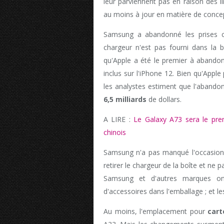
leur parviennent pas en raison des li
au moins à jour en matière de concept
Samsung a abandonné les prises c
chargeur n'est pas fourni dans la b
qu'Apple a été le premier à abandonn
inclus sur l'iPhone 12. Bien qu'Apple
les analystes estiment que l'abando
6,5 milliards
de dollars.
A LIRE :
Le Galaxy A73 sera le pre
chinois
Samsung n'a pas manqué l'occasion d
retirer le chargeur de la boîte et ne
Samsung et d'autres marques ont
d'accessoires dans l'emballage ; et l
Au moins, l'emplacement pour
cart