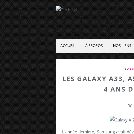
ACCUEIL
À PROPOS
NOS LIENS
ACTU
LES GALAXY A33, A
4 ANS D
Réd
L'année dernière, Samsung avait dév