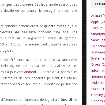
CATÉGO
e du géant sud coréen. Ces trois modèles n'ont pas
nt a décidé de compenser le désagrément par une
Actualité
Apple (75
 téléphones bénéficieront de
quatre mises à jour
Tech (62
rrectifs de sécurité
pendant cinq ans. Les
Smartpho
ire autant sur le segment du milieu de gamme.
Samsung
A53 et A73 sur le même pied d'égalité avec ses
Dépannag
logiciel.
Pratiques
Systèmes
s ont été lancé avec Android 12 et la surcouche
Divers (2
s. Cela signifie que les Galaxy A33, Galaxy A53 et
Informat
 mis à jour vers
Android 13
, Android 14, Android 15
Internet 
tilisateurs de ces appareils peuvent les utiliser
Multiméd
éter de la faible sécurité ou la perte de pertinence
Puces Et 
Gaming (
 d'éléments de l'interface de signature
One UI
ne
Bonnes Af