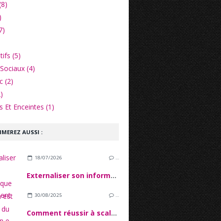
(8)
)
7)
ifs (5)
Sociaux (4)
c (2)
)
 Et Enceintes (1)
IMEREZ AUSSI :
18/07/2026
…
Externaliser son informatique quand on est une PME du secteur financier
30/08/2025
…
Comment réussir à scaler son e-commerce sans tout casser ?