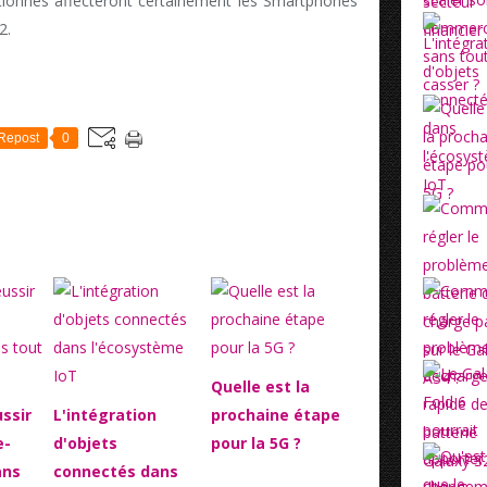
ionnés affecteront certainement les Smartphones
2.
Repost
0
Quelle est la
ssir
L'intégration
prochaine étape
e-
d'objets
pour la 5G ?
ans
connectés dans