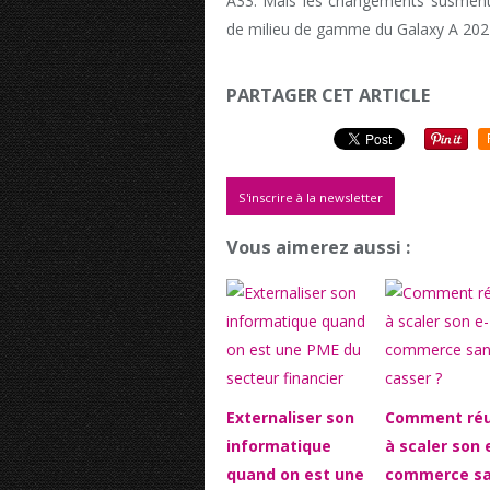
A33. Mais les changements susment
de milieu de gamme du Galaxy A 202
PARTAGER CET ARTICLE
S'inscrire à la newsletter
Vous aimerez aussi :
Externaliser son
Comment réu
informatique
à scaler son 
quand on est une
commerce s