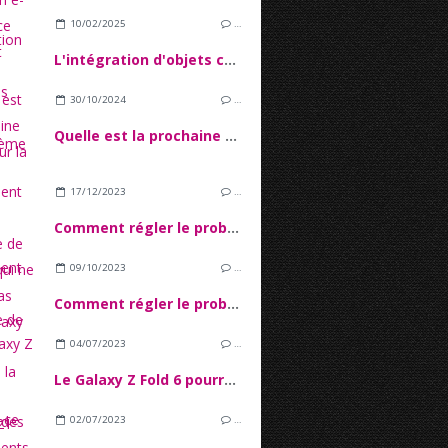
10/02/2025
…
L'intégration d'objets connectés dans l'écosystème IoT
30/10/2024
…
Quelle est la prochaine étape pour la 5G ?
17/12/2023
…
Comment régler le problème de batterie qui ne charge pas sur le Galaxy A34 ?
09/10/2023
…
Comment régler le problème de décharge rapide de la batterie Galaxy S21 Ultra ?
04/07/2023
…
Le Galaxy Z Fold 6 pourrait apporter des changements de conception
02/07/2023
…