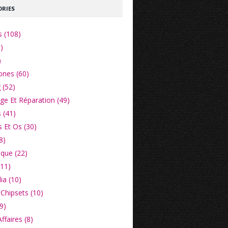
RIES
s (108)
)
)
nes (60)
 (52)
e Et Réparation (49)
 (41)
 Et Os (30)
8)
ique (22)
(11)
ia (10)
Chipsets (10)
9)
faires (8)