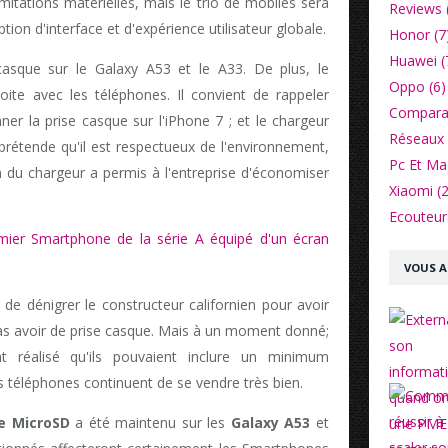
mitations matérielles, mais le trio de mobiles sera
Reviews 
ion d'interface et d'expérience utilisateur globale.
Honor (7
Huawei (
asque sur le Galaxy A53 et le A33. De plus, le
Oppo (6)
oite avec les téléphones. Il convient de rappeler
Comparat
er la prise casque sur l'iPhone 7 ; et le chargeur
Réseaux 
 prétende qu'il est respectueux de l'environnement,
Pc Et Ma
n du chargeur a permis à l'entreprise d'économiser
Xiaomi (2
Ecouteurs
mier Smartphone de la série A équipé d'un écran
VOUS A
e dénigrer le constructeur californien pour avoir
 pas avoir de prise casque. Mais à un moment donné;
 réalisé qu'ils pouvaient inclure un minimum
es téléphones continuent de se vendre très bien.
e MicroSD
a été maintenu sur les
Galaxy A53
et