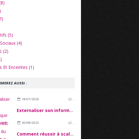
(8)
)
7)
ifs (5)
Sociaux (4)
c (2)
)
 Et Enceintes (1)
IMEREZ AUSSI :
18/07/2026
…
Externaliser son informatique quand on est une PME du secteur financier
30/08/2025
…
Comment réussir à scaler son e-commerce sans tout casser ?