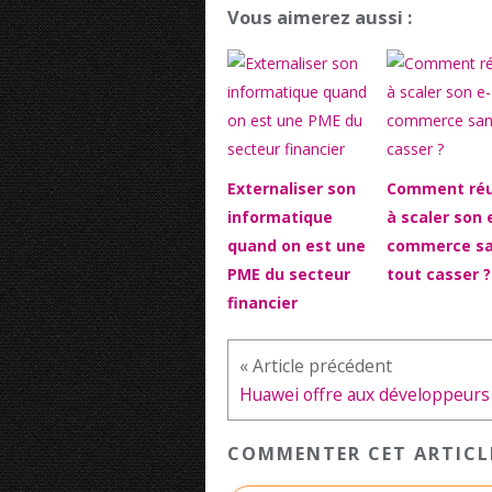
Vous aimerez aussi :
Externaliser son
Comment réu
informatique
à scaler son 
quand on est une
commerce s
PME du secteur
tout casser ?
financier
COMMENTER CET ARTICL