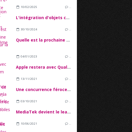
10/02/2025
…
L'intégration d'objets connectés dans l'écosystème IoT
30/10/2024
…
Quelle est la prochaine étape pour la 5G ?
04/01/2023
…
Apple restera avec Qualcomm pour les puces 5G de l'iPhone 15
13/11/2021
…
Une concurrence féroce sur la production de puces mobiles
03/10/2021
…
MediaTek devient le leader du marché des SoC mobiles
10/06/2021
…