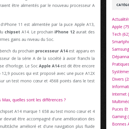
CATÉGO
raient être alimentés par le nouveau processeur A
Actualité
d'iPhone 11 est alimentée par la puce Apple A13,
Apple (75
 du
chipset
A14. Le prochain
iPhone 12
aurait des
Tech (62
rmes gains au niveau du Soc.
Smartpho
Samsung
kbench du prochain
processeur A14
est apparu en
Dépannag
sseur de la série A de la société à avoir franchi la
Pratiques
sse d'horloge. Le Soc
Apple A14
est dit être encore
Systèmes
o 12,9 pouces qui est proposé avec une puce A12X
Divers (2
 sur un test mono cœur et 4568 points dans le test
Informat
Internet 
 Max, quelles sont les différences ?
Multiméd
Puces Et 
 chipset A14 marque 1 658 au test mono cœur et 4
Gaming (
ur devrait être accompagné d'une amélioration des
Bonnes Af
ultitâche amélioré et d'une navigation plus fluide