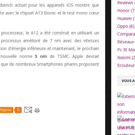
Reviews 
ekbench actuel pour les appareils iOS montre que
Honor (7
ste avec le chipset A13 Bionic et le test mono cœur
Huawei (
Oppo (6)
 processeur, le A12 a été construit en utilisant un
Comparat
 processus amélioré de 7 nm avec des vitesses
Réseaux 
on d'énergie inférieure et maintenant, le prochain
Pc Et Ma
a nouvelle norme
5 nm
de TSMC. Apple devrait
Xiaomi (2
, que de nombreux Smartphones phares proposent
Ecouteurs
VOUS A
Repost
0