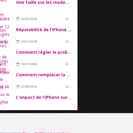
Une faille sur les modems Qualcomm pourrait exposer des millions d'utilisateurs de Smartphones aux piratage
10/02/2026
…
Réparabilité de l’iPhone 12 : Entreprogrès techniques et verrous Logiciels
24/01/2026
…
Comment régler le problème de tactile sur l'écran iPhone 16
13/01/2026
…
Comment remplacer la batterie de l'iPhone 16 - Tutoriel Complet
02/08/2025
…
L'impact de l'iPhone sur la photographie mobile
s