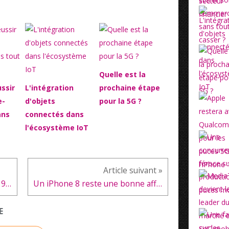
Quelle est la
ssir
L'intégration
prochaine étape
e-
d'objets
pour la 5G ?
ans
connectés dans
l'écosystème IoT
Huawei offre aux développeurs 90% des revenus de son AppGallery
Un iPhone 8 reste une bonne affaire en reconditionné pour les amateurs d'appareils Apple
E