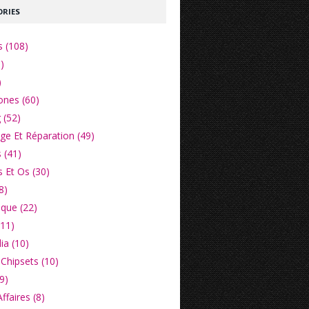
RIES
s (108)
)
)
nes (60)
 (52)
e Et Réparation (49)
 (41)
 Et Os (30)
8)
ique (22)
(11)
ia (10)
Chipsets (10)
9)
faires (8)