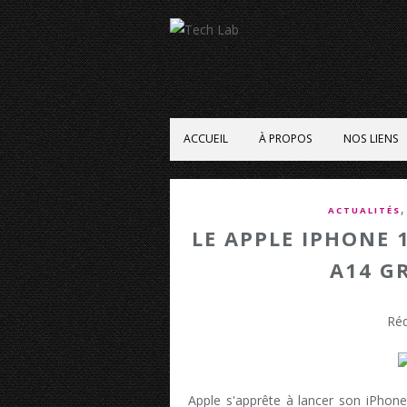
ACCUEIL
À PROPOS
NOS LIENS
ACTUALITÉS
LE APPLE IPHONE 
A14 G
Réd
Apple s'apprête à lancer son iPhone