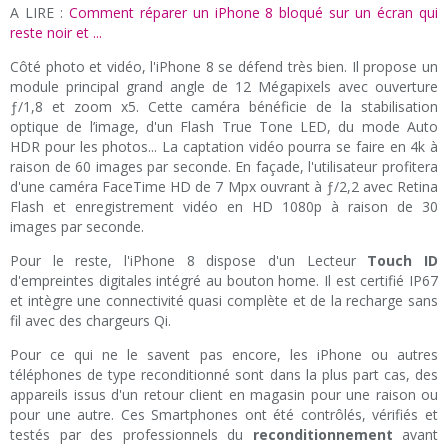
A LIRE :
Comment réparer un iPhone 8 bloqué sur un écran qui
reste noir et ...
Côté photo et vidéo, l'iPhone 8 se défend très bien. Il propose un
module principal grand angle de 12 Mégapixels avec ouverture
ƒ/1,8 et zoom x5. Cette caméra bénéficie de la stabilisation
optique de l’image, d'un Flash True Tone LED, du mode Auto
HDR pour les photos... La captation vidéo pourra se faire en 4k à
raison de 60 images par seconde. En façade, l'utilisateur profitera
d'une caméra FaceTime HD de 7 Mpx ouvrant à ƒ/2,2 avec Retina
Flash et enregistrement vidéo en HD 1080p à raison de 30
images par seconde.
Pour le reste, l'iPhone 8 dispose d'un Lecteur
Touch ID
d'empreintes digitales intégré au bouton home. Il est certifié IP67
et intègre une connectivité quasi complète et de la recharge sans
fil avec des chargeurs Qi.
Pour ce qui ne le savent pas encore, les iPhone ou autres
téléphones de type reconditionné sont dans la plus part cas, des
appareils issus d'un retour client en magasin pour une raison ou
pour une autre. Ces Smartphones ont été contrôlés, vérifiés et
testés par des professionnels du
reconditionnement
avant