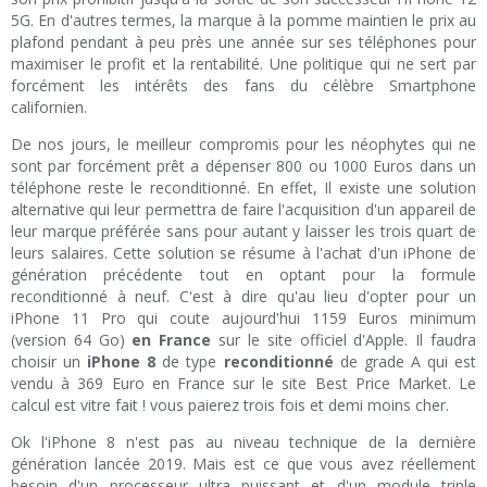
5G. En d'autres termes, la marque à la pomme maintien le prix au
plafond pendant à peu près une année sur ses téléphones pour
maximiser le profit et la rentabilité. Une politique qui ne sert par
forcément les intérêts des fans du célèbre Smartphone
californien.
De nos jours, le meilleur compromis pour les néophytes qui ne
sont par forcément prêt a dépenser 800 ou 1000 Euros dans un
téléphone reste le reconditionné. En effet, Il existe une solution
alternative qui leur permettra de faire l'acquisition d'un appareil de
leur marque préférée sans pour autant y laisser les trois quart de
leurs salaires. Cette solution se résume à l'achat d'un iPhone de
génération précédente tout en optant pour la formule
reconditionné à neuf. C'est à dire qu'au lieu d'opter pour un
iPhone 11 Pro qui coute aujourd'hui 1159 Euros minimum
(version 64 Go)
en France
sur le site officiel d'Apple. Il faudra
choisir un
iPhone 8
de type
reconditionné
de grade A qui est
vendu à 369 Euro en France sur le site Best Price Market. Le
calcul est vitre fait ! vous paierez trois fois et demi moins cher.
Ok l'iPhone 8 n'est pas au niveau technique de la dernière
génération lancée 2019. Mais est ce que vous avez réellement
besoin d'un processeur ultra puissant et d'un module triple