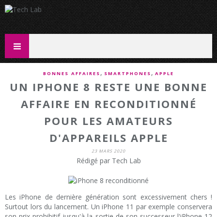
,
,
BONNES AFFAIRES
SMARTPHONES
APPLE
UN IPHONE 8 RESTE UNE BONNE
AFFAIRE EN RECONDITIONNÉ
POUR LES AMATEURS
D'APPAREILS APPLE
23 MARS 2020
Rédigé par Tech Lab
Les iPhone de dernière génération sont excessivement chers !
Surtout lors du lancement. Un iPhone 11 par exemple conservera
son prix prohibitif jusqu'à la sortie de son successeur l'iPhone 12