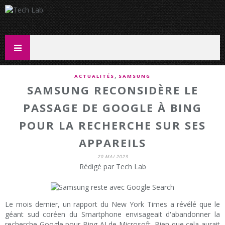
,
ACTUALITÉS
SAMSUNG
SAMSUNG RECONSIDÈRE LE
PASSAGE DE GOOGLE À BING
POUR LA RECHERCHE SUR SES
APPAREILS
20 MAI 2023
Rédigé par Tech Lab
Le mois dernier, un rapport du New York Times a révélé que le
géant sud coréen du Smartphone envisageait d'abandonner la
recherche Google pour Bing AI de Microsoft. Bien que cela aurait