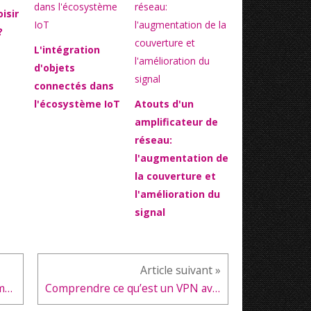
isir
?
L'intégration
d'objets
connectés dans
l'écosystème IoT
Atouts d'un
amplificateur de
réseau:
l'augmentation de
la couverture et
l'amélioration du
signal
Les dernières tendances des smartphones haut de gamme
Comprendre ce qu’est un VPN avec IP dédiée pour une navigation sûre et incognito