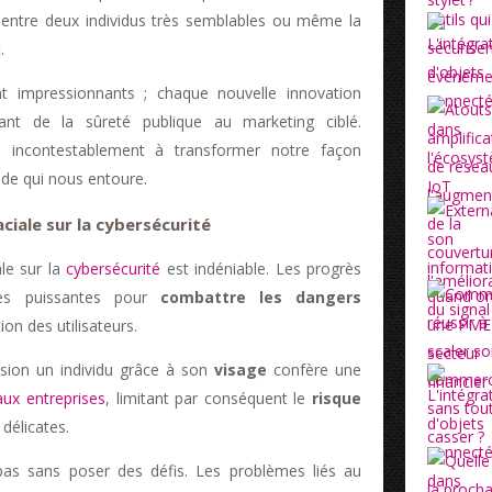
on entre deux individus très semblables ou même la
.
 impressionnants ; chaque nouvelle innovation
llant de la sûreté publique au marketing ciblé.
 incontestablement à transformer notre façon
de qui nous entoure.
ciale sur la cybersécurité
le sur la
cybersécurité
est indéniable. Les progrès
res puissantes pour
combattre les dangers
ion des utilisateurs.
ision un individu grâce à son
visage
confère une
aux entreprises
, limitant par conséquent le
risque
délicates.
 pas sans poser des défis. Les problèmes liés au