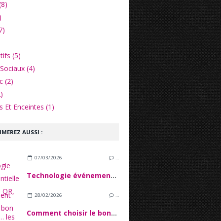
(8)
)
7)
ifs (5)
Sociaux (4)
c (2)
)
 Et Enceintes (1)
IMEREZ AUSSI :
07/03/2026
…
Technologie événementielle : check-in QR, badges, analytics… les outils qui sécurisent vos événements
28/02/2026
…
Comment choisir le bon stylet ?