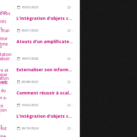
10/02/2025
…
L'intégration d'objets connectés dans l'écosystème IoT
30/01/2025
…
Atouts d'un amplificateur de réseau: l'augmentation de la couverture et l'amélioration du signal
18/07/2026
…
Externaliser son informatique quand on est une PME du secteur financier
30/08/2025
…
Comment réussir à scaler son e-commerce sans tout casser ?
10/02/2025
…
L'intégration d'objets connectés dans l'écosystème IoT
30/10/2024
…