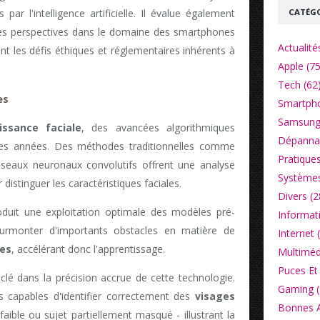
CATÉGO
par l'intelligence artificielle. Il évalue également
ses perspectives dans le domaine des smartphones
Actualité
nt les défis éthiques et réglementaires inhérents à
Apple (75
Tech (62
es
Smartpho
Samsung
issance faciale
, des avancées algorithmiques
Dépannag
ères années. Des méthodes traditionnelles comme
Pratiques
éseaux neuronaux convolutifs offrent une analyse
Systèmes
distinguer les caractéristiques faciales.
Divers (2
roduit une exploitation optimale des modèles pré-
Informat
surmonter d'importants obstacles en matière de
Internet 
es
, accélérant donc l'apprentissage.
Multiméd
Puces Et 
clé dans la précision accrue de cette technologie.
Gaming (
es capables d'identifier correctement des
visages
Bonnes Af
faible ou sujet partiellement masqué - illustrant la