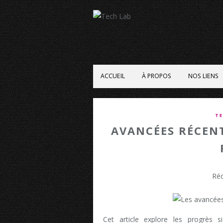
ACCUEIL
À PROPOS
NOS LIENS
TE
AVANCÉES RÉCEN
Réd
Cet article explore les progrès si