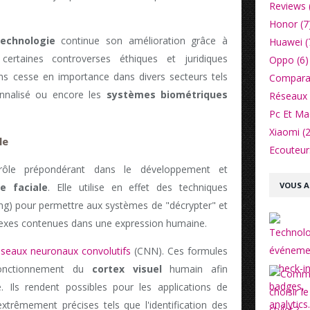
Reviews 
Honor (7
technologie
continue son amélioration grâce à
Huawei (
 certaines controverses éthiques et juridiques
Oppo (6)
ns cesse en importance dans divers secteurs tels
Comparat
onnalisé ou encore les
systèmes biométriques
Réseaux 
Pc Et Ma
Xiaomi (2
le
Ecouteurs
 un rôle prépondérant dans le développement et
VOUS A
e faciale
. Elle utilise en effet des techniques
ing) pour permettre aux systèmes de "décrypter" et
xes contenues dans une expression humaine.
éseaux neuronaux convolutifs
(CNN). Ces formules
fonctionnement du
cortex visuel
humain afin
. Ils rendent possibles pour les applications de
xtrêmement précises tels que l'identification des