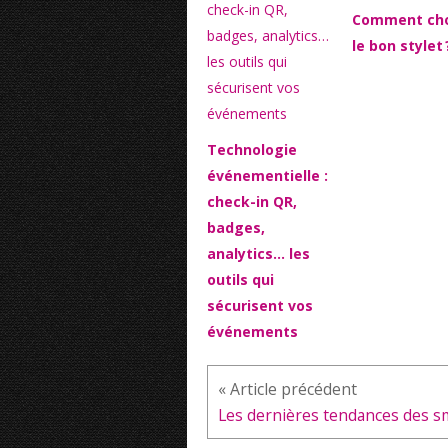
Comment cho
le bon stylet 
Technologie
événementielle :
check-in QR,
badges,
analytics… les
outils qui
sécurisent vos
événements