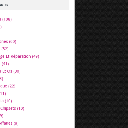
RIES
s (108)
)
)
nes (60)
 (52)
e Et Réparation (49)
 (41)
 Et Os (30)
8)
ique (22)
(11)
ia (10)
Chipsets (10)
9)
faires (8)