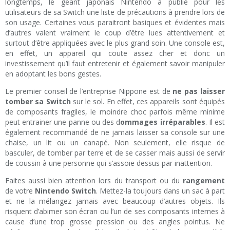
longtemps, le géant japonais Nintendo a publié pour les
utilisateurs de sa Switch une liste de précautions à prendre lors de
son usage. Certaines vous paraitront basiques et évidentes mais
d’autres valent vraiment le coup d’être lues attentivement et
surtout d’être appliquées avec le plus grand soin. Une console est,
en effet, un appareil qui coute assez cher et donc un
investissement qu’il faut entretenir et également savoir manipuler
en adoptant les bons gestes.
Le premier conseil de l’entreprise Nippone est de
ne pas laisser
tomber sa Switch
sur le sol. En effet, ces appareils sont équipés
de composants fragiles, le moindre choc parfois même minime
peut entrainer une panne ou des d
ommages irréparables
. Il est
également recommandé de ne jamais laisser sa console sur une
chaise, un lit ou un canapé. Non seulement, elle risque de
basculer, de tomber par terre et de se casser mais aussi de servir
de coussin à une personne qui s’assoie dessus par inattention.
Faites aussi bien attention lors du transport ou du
rangement
de votre
Nintendo Switch
. Mettez-la toujours dans un sac à part
et ne la mélangez jamais avec beaucoup d’autres objets. Ils
risquent d’abimer son écran ou l’un de ses composants internes à
cause d’une trop grosse pression ou des angles pointus. Ne