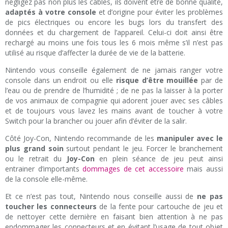
négligez pas non plus les câbles, ils doivent être de bonne qualité,
adaptés à votre console
et d’origine pour éviter les problèmes
de pics électriques ou encore les bugs lors du transfert des
données et du chargement de l’appareil. Celui-ci doit ainsi être
rechargé au moins une fois tous les 6 mois même s’il n’est pas
utilisé au risque d’affecter la durée de vie de la batterie.
Nintendo vous conseille également de ne jamais ranger votre
console dans un endroit ou elle
risque d’être mouillée
par de
l’eau ou de prendre de l’humidité ; de ne pas la laisser à la porter
de vos animaux de compagnie qui adorent jouer avec ses câbles
et de toujours vous lavez les mains avant de toucher à votre
Switch pour la brancher ou jouer afin d’éviter de la salir.
Côté Joy-Con, Nintendo recommande de les
manipuler avec le
plus grand soin
surtout pendant le jeu. Forcer le branchement
ou le retrait du
Joy-Con
en plein séance de jeu peut ainsi
entrainer d’importants
dommages de cet accessoire
mais aussi
de la console elle-même.
Et ce n’est pas tout, Nintendo nous conseille aussi de
ne pas
toucher les connecteurs
de la fente pour cartouche de jeu et
de nettoyer cette dernière en faisant bien attention à ne pas
endommager les connecteurs et en évitant l’usage de tout objet