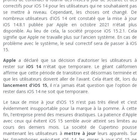
correctifs pour iOS 14 pour les utilisateurs qui ne souhaitaient pas
se mettre à niveau. Cependant, les choses ont changé. De
nombreux utilisateurs d'iOS 14 ont constaté que la mise à jour
iOS 14.8.1 publiée par Apple en octobre 2021 n'était plus
disponible. Au lieu de cela, la société propose iOS 15.2.1. Cela
signifie que Apple ne travaille plus sur l'ancien système. En cas de
problème avec le système, le seul correctif sera de passer à iOS
15.
Apple
a déclaré que sa décision d'autoriser les utilisateurs à
rester sur
iOS 14
n'était que temporaire. Le géant californien
affirme que cette période de transition est désormais terminée et
que les utilisateurs doivent aller de l'avant. Cela étant dit, lors du
lancement d'iOS 15
, il n'a jamais était question que l'option de
rester dans iOS 14 ne soit que temporaire.
Le taux de mise à jour d'iOS 15 n'est pas très élevé et c'est
évidemment insupportable pour la marque à la pomme. À cette
fin, l'entreprise prend des mesures drastiques. La patience d'Apple
avec ceux qui évitent iOS 15 semble avoir atteint ses limites au
cours des derniers mois. La société de Cupertino pousse
maintenant les utilisateurs à
mettre à jour
leurs appareils. Sur
les Smartphones exécutant iOS 14, les mises à jour iOS 15 ne