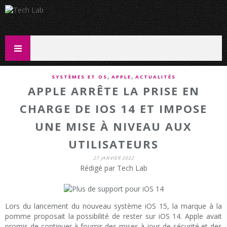
,
,
SYSTÈMES ET OS
APPLE
ACTUALITÉS
APPLE ARRÊTE LA PRISE EN
CHARGE DE IOS 14 ET IMPOSE
UNE MISE À NIVEAU AUX
UTILISATEURS
27 JANVIER 2022
Rédigé par Tech Lab
Lors du lancement du nouveau système iOS 15, la marque à la
pomme proposait la possibilité de rester sur iOS 14. Apple avait
promis de continuer à fournir des mises à jour de sécurité et des