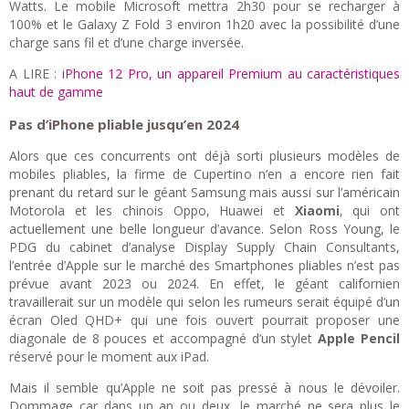
Watts. Le mobile Microsoft mettra 2h30 pour se recharger à
100% et le Galaxy Z Fold 3 environ 1h20 avec la possibilité d’une
charge sans fil et d’une charge inversée.
A LIRE :
iPhone 12 Pro, un appareil Premium au caractéristiques
haut de gamme
Pas d’iPhone pliable jusqu’en 2024
Alors que ces concurrents ont déjà sorti plusieurs modèles de
mobiles pliables, la firme de Cupertino n’en a encore rien fait
prenant du retard sur le géant Samsung mais aussi sur l’américain
Motorola et les chinois Oppo, Huawei et
Xiaomi
, qui ont
actuellement une belle longueur d’avance. Selon Ross Young, le
PDG du cabinet d’analyse Display Supply Chain Consultants,
l’entrée d’Apple sur le marché des Smartphones pliables n’est pas
prévue avant 2023 ou 2024. En effet, le géant californien
travaillerait sur un modèle qui selon les rumeurs serait équipé d’un
écran Oled QHD+ qui une fois ouvert pourrait proposer une
diagonale de 8 pouces et accompagné d’un stylet
Apple Pencil
réservé pour le moment aux iPad.
Mais il semble qu’Apple ne soit pas pressé à nous le dévoiler.
Dommage car dans un an ou deux, le marché ne sera plus le