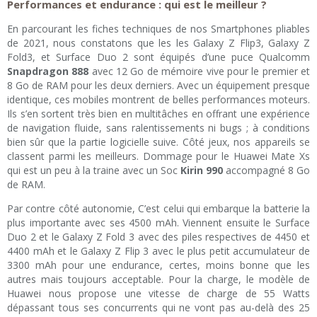
Performances et endurance : qui est le meilleur ?
En parcourant les fiches techniques de nos Smartphones pliables
de 2021, nous constatons que les les Galaxy Z Flip3, Galaxy Z
Fold3, et Surface Duo 2 sont équipés d’une puce Qualcomm
Snapdragon 888
avec 12 Go de mémoire vive pour le premier et
8 Go de RAM pour les deux derniers. Avec un équipement presque
identique, ces mobiles montrent de belles performances moteurs.
Ils s’en sortent très bien en multitâches en offrant une expérience
de navigation fluide, sans ralentissements ni bugs ; à conditions
bien sûr que la partie logicielle suive. Côté jeux, nos appareils se
classent parmi les meilleurs. Dommage pour le Huawei Mate Xs
qui est un peu à la traine avec un Soc
Kirin 990
accompagné 8 Go
de RAM.
Par contre côté autonomie, C’est celui qui embarque la batterie la
plus importante avec ses 4500 mAh. Viennent ensuite le Surface
Duo 2 et le Galaxy Z Fold 3 avec des piles respectives de 4450 et
4400 mAh et le Galaxy Z Flip 3 avec le plus petit accumulateur de
3300 mAh pour une endurance, certes, moins bonne que les
autres mais toujours acceptable. Pour la charge, le modèle de
Huawei nous propose une vitesse de charge de 55 Watts
dépassant tous ses concurrents qui ne vont pas au-delà des 25