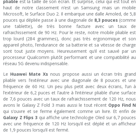
pliable
est la taille de son écran. Et surprise, celui qui est tout en
haut de notre classement n’est un Samsung mais un mobile
Microsoft, le Surface Duo 2. Il embarque une dalle Amoled, de 5,8
pouces qui dépliée passe à une diagonale de
8,3 pouces
(comme
une tablette), de très bonne facture avec un taux de
rafraichissement de 90 Hz. Pour le reste, notre mobile pliable est
trop lourd (284 grammes), donc pas très ergonomique et son
appareil photo, l’endurance de sa batterie et sa vitesse de charge
sont tout juste moyens. Heureusement qu’il est sauvé par un
processeur Qualcomm plutôt performant et une compatibilité au
réseau 5G devenu indispensable.
Le
Huawei Mate Xs
nous propose aussi un écran très grand
pliable vers l’extérieur avec une diagonale de 8 pouces et une
fréquence de 60 Hz. Un peu plus petit avec deux écrans, l’un à
l’extérieur de 6,2 puces et l’autre à l’intérieur pliable d’une surface
de 7,6 pouces avec un taux de rafraichissement de 120 Hz, nous
avons le Galaxy Z Fold 3 mais aussi le tout récent
Oppo Find N
qui s’ouvre et se ferme également comme un livre. Et enfin de
Galaxy Z Flips 3
qui affiche une technologie Oled sur 6,7 pouces
avec une fréquence de 120 Hz lorsqu’il est déplié et un afficheur
de 1,9 pouces lorsqu’il est fermé.