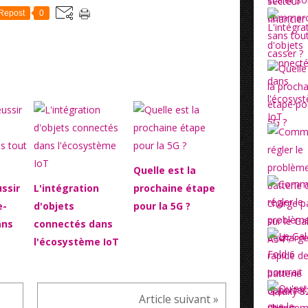
Repost
0
Quelle est la
ssir
L'intégration
prochaine étape
e-
d'objets
pour la 5G ?
ans
connectés dans
l'écosystème IoT