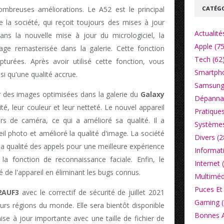
CATÉGO
ombreuses améliorations. Le A52 est le principal
a société, qui reçoit toujours des mises à jour
Actualité
ns la nouvelle mise à jour du micrologiciel, la
Apple (75
age remasterisée dans la galerie. Cette fonction
Tech (62
turées. Après avoir utilisé cette fonction, vous
Smartpho
si qu'une qualité accrue.
Samsung
r des images optimisées dans la galerie du
Galaxy
Dépannag
ité, leur couleur et leur netteté. Le nouvel appareil
Pratiques
rs de caméra, ce qui a amélioré sa qualité. Il a
Systèmes
eil photo et amélioré la qualité d'image. La société
Divers (2
a qualité des appels pour une meilleure expérience
Informat
é la fonction de reconnaissance faciale. Enfin, le
Internet 
é de l'appareil en éliminant les bugs connus.
Multiméd
Puces Et 
2AUF3
avec le correctif de sécurité de juillet 2021
Gaming (
urs régions du monde. Elle sera bientôt disponible
Bonnes Af
ise à jour importante avec une taille de fichier de