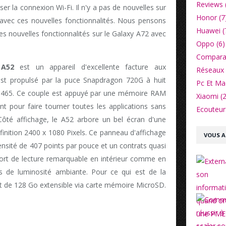
Reviews 
iser la connexion Wi-Fi. Il n'y a pas de nouvelles sur
Honor (7
t avec ces nouvelles fonctionnalités. Nous pensons
Huawei (
 nouvelles fonctionnalités sur le Galaxy A72 avec
Oppo (6)
Comparat
A52
est un appareil d'excellente facture aux
Réseaux 
Il est propulsé par la puce Snapdragon 720G à huit
Pc Et Ma
o 465. Ce couple est appuyé par une mémoire RAM
Xiaomi (2
nt pour faire tourner toutes les applications sans
Ecouteurs
Côté affichage, le A52 arbore un bel écran d'une
inition 2400 x 1080 Pixels. Ce panneau d'affichage
VOUS A
sité de 407 points par pouce et un contrats quasi
confort de lecture remarquable en intérieur comme en
ns de luminosité ambiante. Pour ce qui est de la
st de 128 Go extensible via carte mémoire MicroSD.