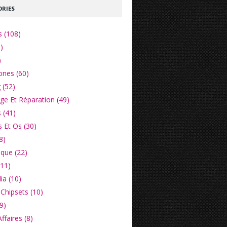
RIES
s (108)
)
)
nes (60)
 (52)
e Et Réparation (49)
 (41)
 Et Os (30)
8)
ique (22)
(11)
ia (10)
Chipsets (10)
9)
faires (8)