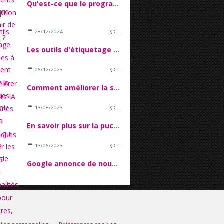
Qu'est-ce que le programme Self-Repair de Samsung ?
28/12/2024
…
Les outils d'étiquetage de données à connaître pour accélérer vos projets IA
06/12/2023
…
Comment améliorer la sécurité des smartphones face aux cyberattaques ?
13/08/2023
…
En savoir plus sur la puce A17 qui va équiper les iPhone 15
13/06/2023
…
Google annonce de nouvelles fonctionnalités Android pour ses montres, ses Smartphones et ses tablettes
s