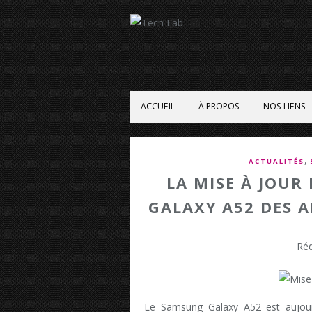
ACCUEIL
À PROPOS
NOS LIENS
,
ACTUALITÉS
LA MISE À JOUR
GALAXY A52 DES 
Réd
Le Samsung Galaxy A52 est aujourd