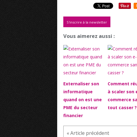
S'inscrire à la newsletter
Vous aimerez aussi :
Externaliser son
Comment réu
informatique
à scaler son 
quand on est une
commerce s
PME du secteur
tout casser ?
financier