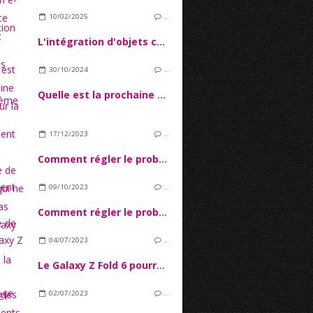
10/02/2025
…
L'intégration d'objets connectés dans l'écosystème IoT
30/10/2024
…
Quelle est la prochaine étape pour la 5G ?
17/12/2023
…
Comment régler le problème de batterie qui ne charge pas sur le Galaxy A34 ?
09/10/2023
…
Comment régler le problème de décharge rapide de la batterie Galaxy S21 Ultra ?
04/07/2023
…
Le Galaxy Z Fold 6 pourrait apporter des changements de conception
02/07/2023
…