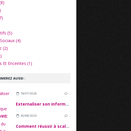
(8)
)
7)
ifs (5)
Sociaux (4)
c (2)
)
 Et Enceintes (1)
IMEREZ AUSSI :
18/07/2026
…
Externaliser son informatique quand on est une PME du secteur financier
30/08/2025
…
Comment réussir à scaler son e-commerce sans tout casser ?