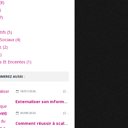
(8)
)
7)
ifs (5)
Sociaux (4)
c (2)
)
 Et Enceintes (1)
IMEREZ AUSSI :
18/07/2026
…
Externaliser son informatique quand on est une PME du secteur financier
30/08/2025
…
Comment réussir à scaler son e-commerce sans tout casser ?