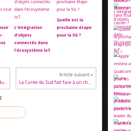
Quelle est la
ssir
L'intégration
prochaine étape
e-
d'objets
pour la 5G ?
ans
connectés dans
l'écosystème IoT
Samsung va augmenter sa production d'écrans pliables de 400% d'ici la fin de l'année 2020
La Corée du Sud fait face à un chaos de la chaîne d'approvisionnement à cause du coronavirus
E