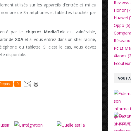
Reviews 
ement utilisés sur les appareils d'entrée et milieu
Honor (7
 nombre de Smartphones et tablettes touchés par
Huawei (
Oppo (6)
imenté par le
chipset MediaTek
est vulnérable,
Comparat
partir de
XDA
et si vous entrez dans un shell racine,
Réseaux 
 téléphone ou tablette. Si c'est le cas, vous devez
Pc Et Ma
elle disponible.
Xiaomi (2
Ecouteurs
VOUS A
Repost
0