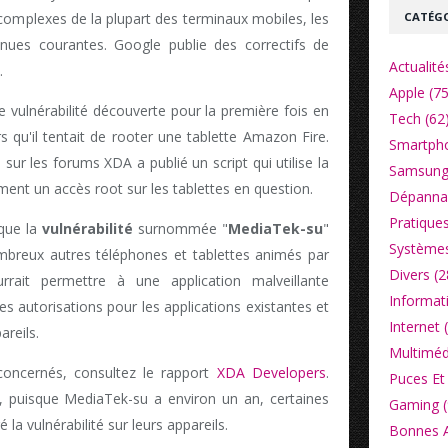
CATÉGO
complexes de la plupart des terminaux mobiles, les
enues courantes. Google publie des correctifs de
Actualité
.
Apple (75
 vulnérabilité découverte pour la première fois en
Tech (62
s qu'il tentait de rooter une tablette Amazon Fire.
Smartpho
ur les forums XDA a publié un script qui utilise la
Samsung
ment un accès root sur les tablettes en question.
Dépannag
Pratiques
 que la
vulnérabilité
surnommée "
MediaTek-su
"
Systèmes
mbreux autres téléphones et tablettes animés par
Divers (2
rrait permettre à une application malveillante
Informat
 les autorisations pour les applications existantes et
Internet 
reils.
Multiméd
s concernés, consultez le rapport
XDA Developers
.
Puces Et 
, puisque MediaTek-su a environ un an, certaines
Gaming (
 la vulnérabilité sur leurs appareils.
Bonnes Af