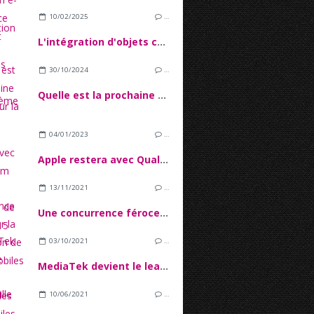
10/02/2025
…
L'intégration d'objets connectés dans l'écosystème IoT
30/10/2024
…
Quelle est la prochaine étape pour la 5G ?
04/01/2023
…
Apple restera avec Qualcomm pour les puces 5G de l'iPhone 15
13/11/2021
…
Une concurrence féroce sur la production de puces mobiles
03/10/2021
…
MediaTek devient le leader du marché des SoC mobiles
10/06/2021
…