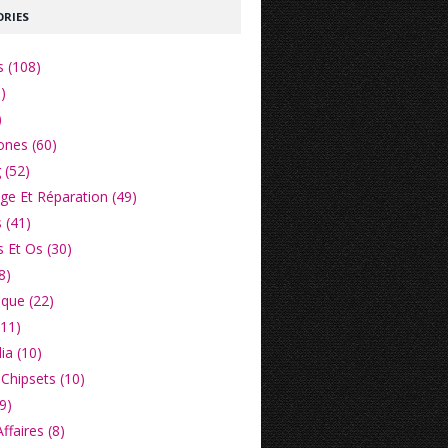
RIES
s (108)
)
)
nes (60)
 (52)
e Et Réparation (49)
 (41)
 Et Os (30)
8)
ique (22)
(11)
ia (10)
Chipsets (10)
9)
faires (8)