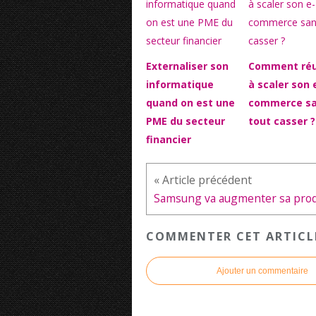
Externaliser son
Comment réu
informatique
à scaler son 
quand on est une
commerce s
PME du secteur
tout casser ?
financier
COMMENTER CET ARTICL
Ajouter un commentaire