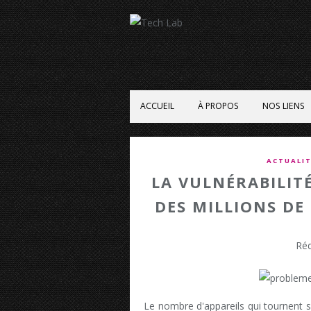
ACCUEIL
À PROPOS
NOS LIENS
ACTUALIT
LA VULNÉRABILIT
DES MILLIONS D
Réd
Le nombre d'appareils qui tournent 