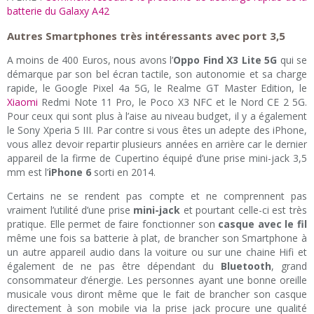
batterie du Galaxy A42
Autres Smartphones très intéressants avec port 3,5
A moins de 400 Euros, nous avons l’
Oppo Find X3 Lite 5G
qui se
démarque par son bel écran tactile, son autonomie et sa charge
rapide, le Google Pixel 4a 5G, le Realme GT Master Edition, le
Xiaomi
Redmi Note 11 Pro, le Poco X3 NFC et le Nord CE 2 5G.
Pour ceux qui sont plus à l’aise au niveau budget, il y a également
le Sony Xperia 5 III. Par contre si vous êtes un adepte des iPhone,
vous allez devoir repartir plusieurs années en arrière car le dernier
appareil de la firme de Cupertino équipé d’une prise mini-jack 3,5
mm est l’
iPhone 6
sorti en 2014.
Certains ne se rendent pas compte et ne comprennent pas
vraiment l’utilité d’une prise
mini-jack
et pourtant celle-ci est très
pratique. Elle permet de faire fonctionner son
casque avec le fil
même une fois sa batterie à plat, de brancher son Smartphone à
un autre appareil audio dans la voiture ou sur une chaine Hifi et
également de ne pas être dépendant du
Bluetooth
, grand
consommateur d’énergie. Les personnes ayant une bonne oreille
musicale vous diront même que le fait de brancher son casque
directement à son mobile via la prise jack procure une qualité