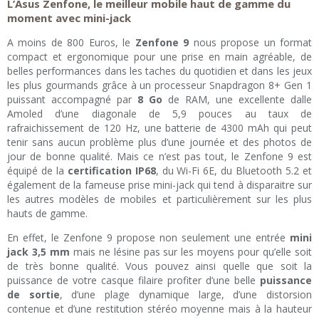
L’Asus Zenfone, le meilleur mobile haut de gamme du
moment avec mini-jack
A moins de 800 Euros, le
Zenfone 9
nous propose un format
compact et ergonomique pour une prise en main agréable, de
belles performances dans les taches du quotidien et dans les jeux
les plus gourmands grâce à un processeur Snapdragon 8+ Gen 1
puissant accompagné par
8 Go
de RAM, une excellente dalle
Amoled d’une diagonale de 5,9 pouces au taux de
rafraichissement de 120 Hz, une batterie de 4300 mAh qui peut
tenir sans aucun problème plus d’une journée et des photos de
jour de bonne qualité. Mais ce n’est pas tout, le Zenfone 9 est
équipé de la
certification IP68
, du Wi-Fi 6E, du Bluetooth 5.2 et
également de la fameuse prise mini-jack qui tend à disparaitre sur
les autres modèles de mobiles et particulièrement sur les plus
hauts de gamme.
En effet, le Zenfone 9 propose non seulement une entrée
mini
jack 3,5 mm
mais ne lésine pas sur les moyens pour qu’elle soit
de très bonne qualité. Vous pouvez ainsi quelle que soit la
puissance de votre casque filaire profiter d’une belle
puissance
de sortie
, d’une plage dynamique large, d’une distorsion
contenue et d’une restitution stéréo moyenne mais à la hauteur