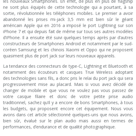
les nouveaux Smartphones. En effet, de plus en plus de flagship
ne sont plus équipés de cette technologie qui a pourtant, à sa
sortie, révolutionnée les téléphones mobiles. Le premier a avoir
abandonné les prises mi-jack 3,5 mm est bien sûr le géant
américain Apple qui en 2016 a imposé le port Lightning sur son
iPhone 7 et qui depuis fait de même sur tous ses autres modèles
d’iPhone. Il a ensuite été suivi quelques temps après par d’autres
constructeurs de Smartphones Android et notamment par le sud-
coréen Samsung et les chinois Xiaomi et Oppo qui ne proposent
quasiment plus de port jack sur leurs nouveaux appareils.
La tendance des connecteurs de type-C, Lightning et Bluetooth et
notamment des écouteurs et casques True Wireless adoptant
des technologies sans fils, a donc pris le relai du port jack qui sera
progressivement mise au placard. Mais si vous avez décidé de
changer de mobile et que vous ne voulez pas vous passez de
votre casque filaire et donc de votre petite prise audio
traditionnel, sachez qu’il y a encore de bons Smartphones, à tous
les budgets, qui proposent encore cet équipement. Nous vous
avons dans cet article sélectionné quelques-uns que nous avons,
bien sûr, évalué sur le plan audio mais aussi en termes de
performances, d’endurance et de qualité photographique.