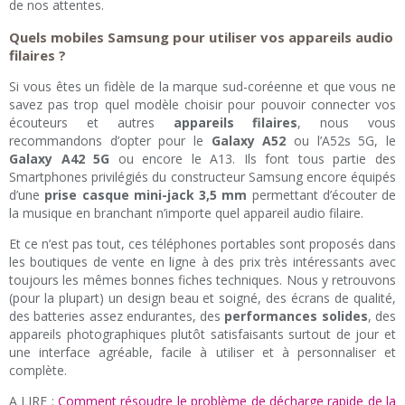
de nos attentes.
Quels mobiles Samsung pour utiliser vos appareils audio
filaires ?
Si vous êtes un fidèle de la marque sud-coréenne et que vous ne
savez pas trop quel modèle choisir pour pouvoir connecter vos
écouteurs et autres
appareils filaires
, nous vous
recommandons d’opter pour le
Galaxy A52
ou l’A52s 5G, le
Galaxy A42 5G
ou encore le A13. Ils font tous partie des
Smartphones privilégiés du constructeur Samsung encore équipés
d’une
prise casque mini-jack 3,5 mm
permettant d’écouter de
la musique en branchant n’importe quel appareil audio filaire.
Et ce n’est pas tout, ces téléphones portables sont proposés dans
les boutiques de vente en ligne à des prix très intéressants avec
toujours les mêmes bonnes fiches techniques. Nous y retrouvons
(pour la plupart) un design beau et soigné, des écrans de qualité,
des batteries assez endurantes, des
performances solides
, des
appareils photographiques plutôt satisfaisants surtout de jour et
une interface agréable, facile à utiliser et à personnaliser et
complète.
A LIRE :
Comment résoudre le problème de décharge rapide de la