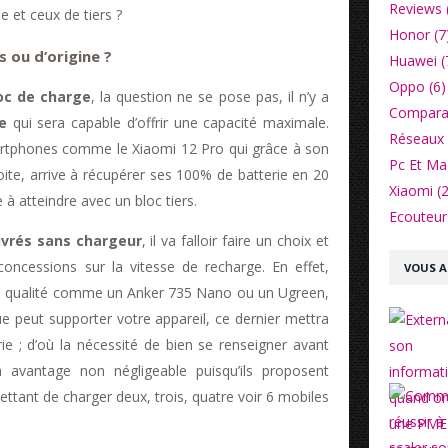
Reviews 
e et ceux de tiers ?
Honor (7
 ou d’origine ?
Huawei (
Oppo (6)
oc de charge
, la question ne se pose pas, il n’y a
Comparat
e
qui sera capable d’offrir une capacité maximale.
Réseaux 
martphones comme le Xiaomi 12 Pro qui grâce à son
Pc Et Ma
boite, arrive à récupérer ses 100% de batterie en 20
Xiaomi (2
 à atteindre avec un bloc tiers.
Ecouteurs
ivrés sans chargeur
, il va falloir faire un choix et
concessions sur la vitesse de recharge. En effet,
VOUS A
de qualité comme un Anker 735 Nano ou un Ugreen,
ue peut supporter votre appareil, ce dernier mettra
ie ; d’où la nécessité de bien se renseigner avant
n avantage non négligeable puisqu’ils proposent
ttant de charger deux, trois, quatre voir 6 mobiles