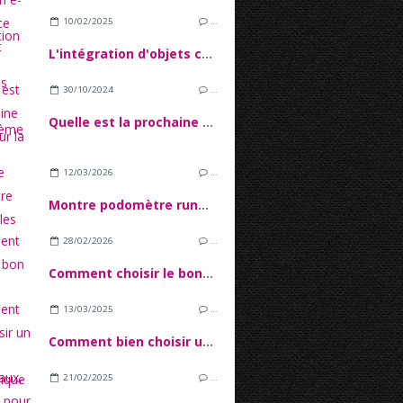
10/02/2025
…
L'intégration d'objets connectés dans l'écosystème IoT
30/10/2024
…
Quelle est la prochaine étape pour la 5G ?
12/03/2026
…
Montre podomètre running : les capteurs sont-ils vraiment précis ?
28/02/2026
…
Comment choisir le bon stylet ?
13/03/2025
…
Comment bien choisir un fauteuil ergonomique pour le bureau ?
21/02/2025
…