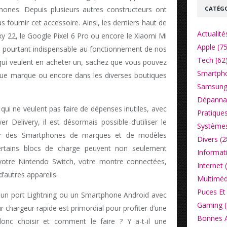
CATÉGO
ones. Depuis plusieurs autres constructeurs ont
 fournir cet accessoire. Ainsi, les derniers haut de
Actualité
2, le Google Pixel 6 Pro ou encore le Xiaomi Mi
Apple (75
ge pourtant indispensable au fonctionnement de nos
Tech (62
 qui veulent en acheter un, sachez que vous pouvez
Smartpho
chaque marque ou encore dans les diverses boutiques
Samsung
Dépannag
qui ne veulent pas faire de dépenses inutiles, avec
Pratiques
 Delivery, il est désormais possible d’utiliser le
Systèmes
 des Smartphones de marques et de modèles
Divers (2
 certains blocs de charge peuvent non seulement
Informat
votre Nintendo Switch, votre montre connectées,
Internet 
’autres appareils.
Multiméd
Puces Et 
 un port Lightning ou un Smartphone Android avec
Gaming (
r chargeur rapide est primordial pour profiter d’une
Bonnes Af
onc choisir et comment le faire ? Y a-t-il une