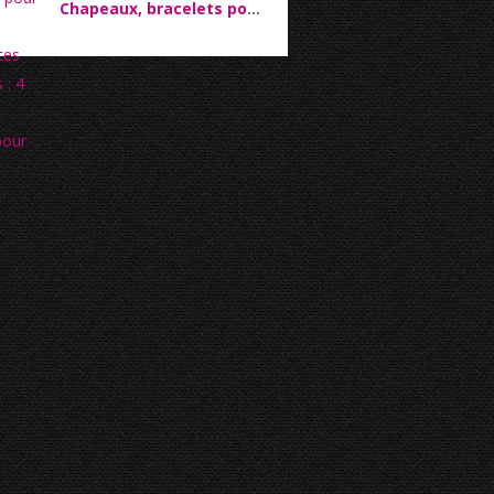
Chapeaux, bracelets pour montres intelligentes et drones : 4 Cadeaux parfaits pour ceux qui aiment le plein air