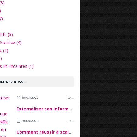
(8)
)
7)
ifs (5)
Sociaux (4)
c (2)
)
 Et Enceintes (1)
IMEREZ AUSSI :
18/07/2026
…
Externaliser son informatique quand on est une PME du secteur financier
30/08/2025
…
Comment réussir à scaler son e-commerce sans tout casser ?