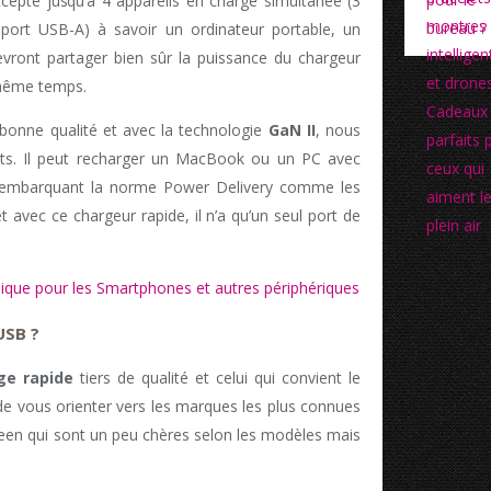
accepte jusqu’à 4 appareils en charge simultanée (3
port USB-A) à savoir un ordinateur portable, un
vront partager bien sûr la puissance du chargeur
n même temps.
bonne qualité et avec la technologie
GaN II
, nous
s. Il peut recharger un MacBook ou un PC avec
embarquant la norme Power Delivery comme les
et avec ce chargeur rapide, il n’a qu’un seul port de
ique pour les Smartphones et autres périphériques
USB ?
ge rapide
tiers de qualité et celui qui convient le
 de vous orienter vers les marques les plus connues
en qui sont un peu chères selon les modèles mais