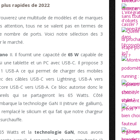
s plus rapides de 2022
 trouverez une multitude de modèles et de marques
is attention, tous ne se valent pas en termes de
de nombre de ports. Voici notre sélection des 3
r le marché.
Nano
II. Il fournit une capacité de
65 W
capable de
i une tablette et un PC avec USB-C. Il propose 3
 1 USB-A ce qui permet de charger des mobiles
ec des câbles USB-C vers Lightning, USB-A vers
core USB-C vers USB-A. Ce bloc autorise donc le
reils qui se partageront les 65 Watts. Côté
mbarque la technologie GaN II (nitrure de gallium),
remplacé le silicium et qui fait que notre chargeur
 surchauffe.
 65 Watts et la
technologie GaN
, nous avons