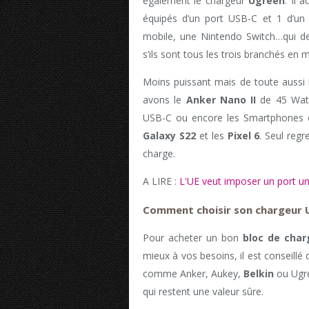
également le chargeur
Ugreen
. Il 
équipés d’un port USB-C et 1 d’un 
mobile, une Nintendo Switch…qui de
s’ils sont tous les trois branchés e
Moins puissant mais de toute aussi 
avons le
Anker Nano II
de 45 Watt
USB-C ou encore les Smartphones 
Galaxy S22
et les
Pixel 6
. Seul regr
charge.
A LIRE :
L'UE veut imposer un port un
Comment choisir son chargeur 
Pour acheter un bon
bloc de char
mieux à vos besoins, il est conseillé
comme Anker, Aukey,
Belkin
ou Ugre
qui restent une valeur sûre.