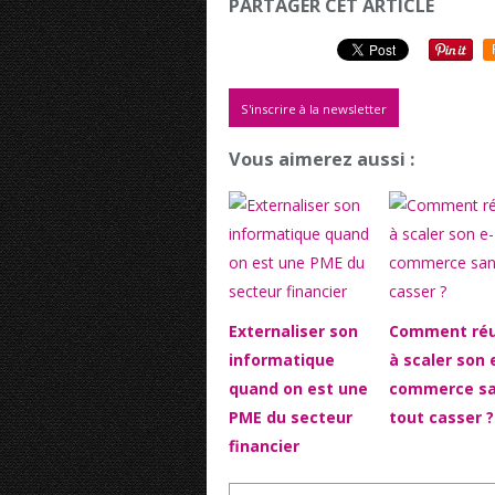
PARTAGER CET ARTICLE
S'inscrire à la newsletter
Vous aimerez aussi :
Externaliser son
Comment réu
informatique
à scaler son 
quand on est une
commerce s
PME du secteur
tout casser ?
financier