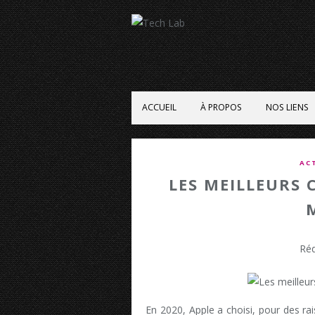
ACCUEIL
À PROPOS
NOS LIENS
AC
LES MEILLEURS 
Réd
En 2020, Apple a choisi, pour des ra