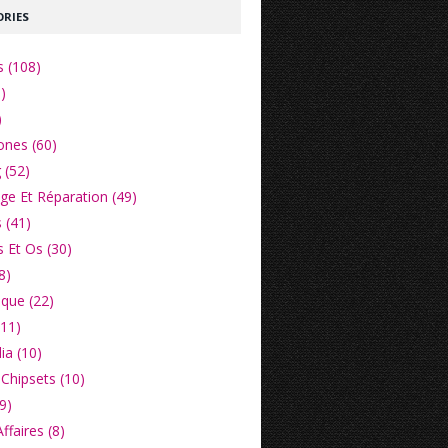
RIES
s (108)
)
)
nes (60)
 (52)
e Et Réparation (49)
 (41)
 Et Os (30)
8)
ique (22)
(11)
ia (10)
Chipsets (10)
9)
faires (8)