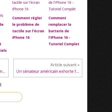
Comment régler
Comment
de
le problème de
remplacer la
tactile sur l'écran
batterie de
iPhone 16
l'iPhone 16 -
t
Tutoriel Complet
iels
MediaTek devient le leader du marché des SoC mobiles
Un sénateur américain exhorte l'administration Biden à mettre Honor sur liste noire
E