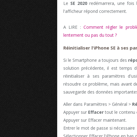
Le
SE 2020
redémarrera, une fois l
l'afficheur répond correctement.
A LIRE :
Comment régler le probl
lentement ou pas du tout ?
Réinitialiser l'iPhone SE à ses 
Si le Smartphone a toujours des
rép
solution précédente, il est temps 
réinitialiser à ses paramètres d'us
résoudre ce problème, mais avant de 
sauvegarde des données importantes
Aller dans Paramètres > Général >
Ré
Appuyer sur
Effacer
tout le contenu 
Appuyer sur Effacer maintenant.
Entrer le mot de passe si nécessaire
Sélectionner Effacer l'iPhone en bas d