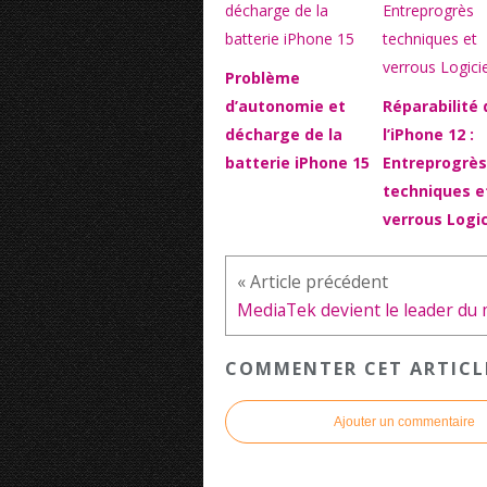
Problème
d’autonomie et
Réparabilité 
décharge de la
l’iPhone 12 :
batterie iPhone 15
Entreprogrès
techniques e
verrous Logic
COMMENTER CET ARTICL
Ajouter un commentaire