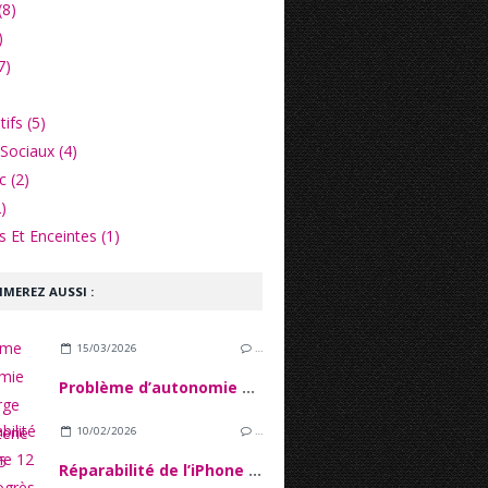
(8)
)
7)
ifs (5)
Sociaux (4)
c (2)
)
 Et Enceintes (1)
IMEREZ AUSSI :
15/03/2026
…
Problème d’autonomie et décharge de la batterie iPhone 15
10/02/2026
…
Réparabilité de l’iPhone 12 : Entreprogrès techniques et verrous Logiciels