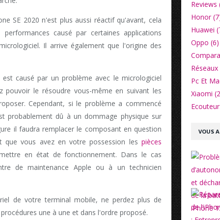
arche.
Reviews 
Honor (7
 SE 2020 n'est plus aussi réactif qu'avant, cela
Huawei (
 performances causé par certaines applications
Oppo (6)
crologiciel. Il arrive également que l'origine des
Comparat
Réseaux 
a est causé par un problème avec le micrologiciel
Pc Et Ma
ez pouvoir le résoudre vous-même en suivant les
Xiaomi (2
proposer. Cependant, si le problème a commencé
Ecouteurs
 est probablement dû à un dommage physique sur
igure il faudra remplacer le composant en question
VOUS A
et que vous avez en votre possession les
pièces
mettre en état de fonctionnement. Dans le cas
ntre de maintenance Apple ou à un technicien
ériel de votre terminal mobile, ne perdez plus de
s procédures une à une et dans l'ordre proposé.