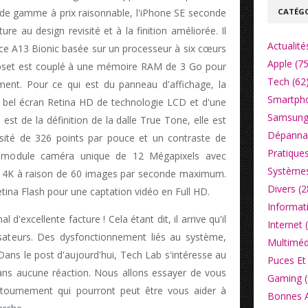
CATÉGO
de gamme à prix raisonnable, l'iPhone SE seconde
re au design revisité et à la finition améliorée. Il
Actualité
ce A13 Bionic basée sur un processeur à six cœurs
Apple (75
ipset est couplé à une mémoire RAM de 3 Go pour
Tech (62
tement. Pour ce qui est du panneau d'affichage, la
Smartpho
bel écran Retina HD de technologie LCD et d'une
Samsung
est de la définition de la dalle True Tone, elle est
Dépannag
sité de 326 points par pouce et un contraste de
Pratiques
un module caméra unique de 12 Mégapixels avec
Systèmes
en 4K à raison de 60 images par seconde maximum.
Divers (2
ina Flash pour une captation vidéo en Full HD.
Informat
d'excellente facture ! Cela étant dit, il arrive qu'il
Internet 
isateurs. Des dysfonctionnement liés au système,
Multiméd
 Dans le post d'aujourd'hui, Tech Lab s'intéresse au
Puces Et 
sans aucune réaction. Nous allons essayer de vous
Gaming (
ntournement qui pourront peut être vous aider à
Bonnes Af