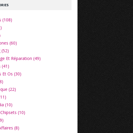
RIES
s (108)
)
)
nes (60)
 (52)
e Et Réparation (49)
 (41)
 Et Os (30)
8)
ique (22)
(11)
ia (10)
Chipsets (10)
9)
faires (8)