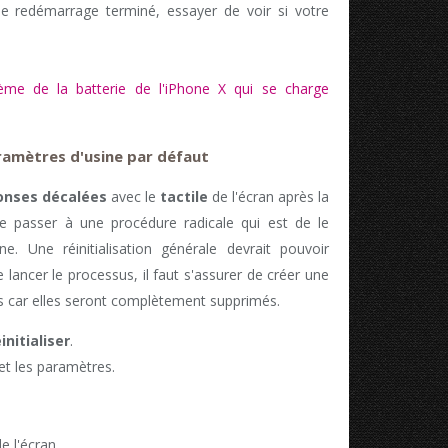
e redémarrage terminé, essayer de voir si votre
ème de la batterie de l'iPhone X qui se charge
paramètres d'usine par défaut
onses décalées
avec le
tactile
de l'écran après la
de passer à une procédure radicale qui est de le
ine. Une réinitialisation générale devrait pouvoir
lancer le processus, il faut s'assurer de créer une
 car elles seront complètement supprimés.
initialiser
.
et les paramètres.
e l'écran.