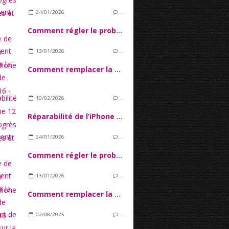
24/01/2026
…
Comment régler le problème de tactile sur l'écran iPhone 16
13/01/2026
…
Comment remplacer la batterie de l'iPhone 16 - Tutoriel Complet
10/02/2026
…
Réparabilité de l’iPhone 12 : Entreprogrès techniques et verrous Logiciels
24/01/2026
…
Comment régler le problème de tactile sur l'écran iPhone 16
13/01/2026
…
Comment remplacer la batterie de l'iPhone 16 - Tutoriel Complet
02/08/2025
…