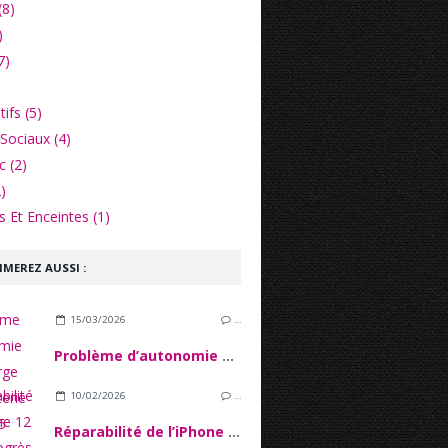
(8)
)
7)
ifs (5)
Sociaux (4)
c (2)
)
 Et Enceintes (1)
IMEREZ AUSSI :
15/03/2026
…
Problème d’autonomie et décharge de la batterie iPhone 15
10/02/2026
…
Réparabilité de l’iPhone 12 : Entreprogrès techniques et verrous Logiciels