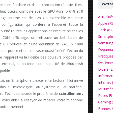
CATÉGO
bien équilibré et d'une conception réussie. Il est
 huit cœurs combiné avec le GPU Adreno 618 et 8
Actualité
e interne est de 128 Go extensible via carte
Apple (75
onfiguration qui confère à l'appareil toute la
Tech (62
tourné toutes les applications et exécuté toutes les
Smartpho
r. Côté affichage, on retrouve un bel écran de
Samsung
e 6.7 pouces et d'une définition de 2400 x 1080
Dépannag
par pouce et un contraste quasi "infini". l'écran du
Pratiques
e l'appareil vu la fidélité des couleurs proposé par
Systèmes
u terminal, sa batterie d'une capacité de 4500 mAh
Divers (2
quable.
Informat
oit un Smartphone d'excellente facture, il lui arrive
Internet 
dus au micrologiciel, au système ou au matériel.
Multiméd
on, Tech Lab aborde le problème de
scintillement
Puces Et 
s vous aider à essayer de réparer votre téléphone
Gaming (
contournement.
Bonnes Af