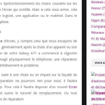
Reviews 
 des dysfonctionnements les moins courants sur les
Honor (7
'écran qui scintille. Mais si cela vous arrive, cela
Huawei (
logiciel, une application ou le matériel. Dans le
Oppo (6)
plexe.
Comparat
s
Réseaux 
Pc Et Ma
es
d'écran, y compris celui que nous essayons de
Xiaomi (2
généralement après la chute d'un appareil ou son
Ecouteurs
an de votre Galaxy A71 a commencé à clignoter
magé physiquement le téléphone, une réparation
VOUS A
éfinitivement le problème.
suite à une chute ou un impact sur la façade du
paration ne pourrons rien pour vous. Il faudra
e. Pour cela il faudra disposer d'un nouvel
Ecran
t suivre le tutoriel de remplacement. Ou tout
e de réparation.