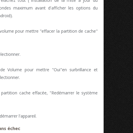
relâchez tout ("Installation de la mise à jour du
condes maximum avant d'afficher les options du
droid).
 volume pour mettre "effacer la partition de cache"
lectionner.
 de Volume pour mettre "Oui"en surbrillance et
lectionner.
 partition cache effacée, "Redémarrer le système
émarrer l'appareil.
ans échec