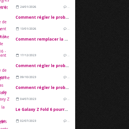
24/01/2026
…
Comment régler le problème de tactile sur l'écran iPhone 16
13/01/2026
…
Comment remplacer la batterie de l'iPhone 16 - Tutoriel Complet
17/12/2023
…
Comment régler le problème de batterie qui ne charge pas sur le Galaxy A34 ?
09/10/2023
…
Comment régler le problème de décharge rapide de la batterie Galaxy S21 Ultra ?
04/07/2023
…
Le Galaxy Z Fold 6 pourrait apporter des changements de conception
02/07/2023
…