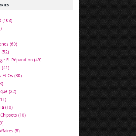
RIES
s (108)
)
)
nes (60)
 (52)
e Et Réparation (49)
 (41)
 Et Os (30)
8)
ique (22)
(11)
ia (10)
Chipsets (10)
9)
faires (8)