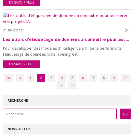
EN SAVOIR PLUS
28/12/2024
…
Les outils d'étiquetage de données à connaître pour accélérer vos projets IA
Pour développer des modèles d’intelligence artificielle performants,
l’étiquetage de données (data labeling) est...
EN SAVOIR PLUS
<<
<
1
2
3
4
5
6
7
8
9
10
20
>
>>
RECHERCHE
NEWSLETTER