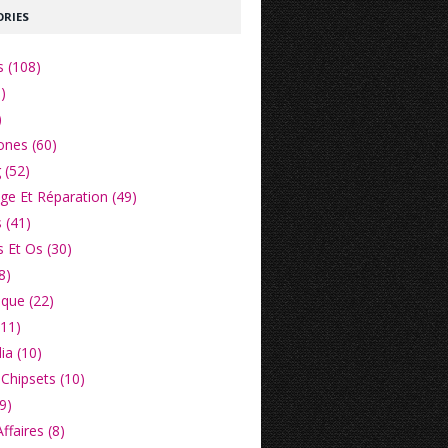
RIES
s (108)
)
)
nes (60)
 (52)
e Et Réparation (49)
 (41)
 Et Os (30)
8)
ique (22)
(11)
ia (10)
Chipsets (10)
9)
faires (8)