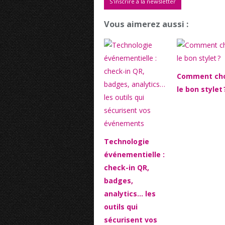
S'inscrire à la newsletter
Vous aimerez aussi :
Comment cho
le bon stylet 
Technologie
événementielle :
check-in QR,
badges,
analytics… les
outils qui
sécurisent vos