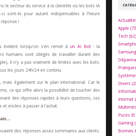
CATÉGO
 le secteur du service à la clientèle où les bots IA
-ci sont-ils pour autant indispensables à l'heure
Actualité
 réponse !
Apple (75
Tech (62
Smartpho
lus évident lorsqu'on s'en remet à
un AI Bot
: la
Samsung
eurs humains sont obligés de travailler durant des
Dépannag
e), il n'y a pas vraiment de limites avec les bots.
Pratiques
tous les jours 24h/24 en continu.
Systèmes
, mais également sur le plan international. Car le
Divers (2
e, ce qui offre alors la possibilité de toucher des
Informat
tenant des réponses rapides à leurs questions, ces
Internet 
s et enclins à passer à l'achat.
Multiméd
Puces Et 
mais…
Gaming (
Bonnes Af
posaient des réponses assez sommaires aux clients.