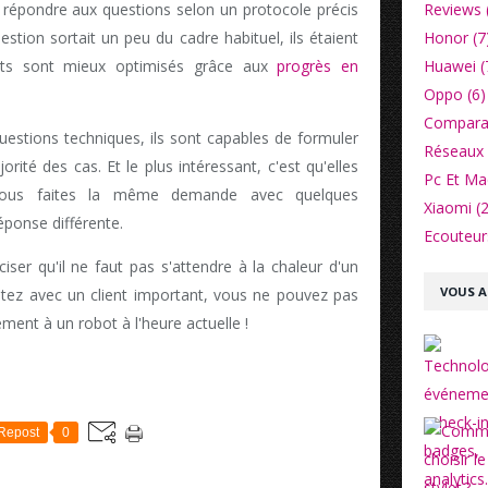
Reviews 
de répondre aux questions selon un protocole précis
Honor (7
stion sortait un peu du cadre habituel, ils étaient
Huawei (
ots sont mieux optimisés grâce aux
progrès en
Oppo (6)
Comparat
uestions techniques, ils sont capables de formuler
Réseaux 
ité des cas. Et le plus intéressant, c'est qu'elles
Pc Et Ma
 vous faites la même demande avec quelques
Xiaomi (2
éponse différente.
Ecouteurs
iser qu'il ne faut pas s'attendre à la chaleur d'un
VOUS A
itez avec un client important, vous ne pouvez pas
ment à un robot à l'heure actuelle !
Repost
0