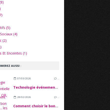
(8)
)
7)
ifs (5)
Sociaux (4)
c (2)
)
 Et Enceintes (1)
IMEREZ AUSSI :
07/03/2026
…
Technologie événementielle : check-in QR, badges, analytics… les outils qui sécurisent vos événements
28/02/2026
…
Comment choisir le bon stylet ?