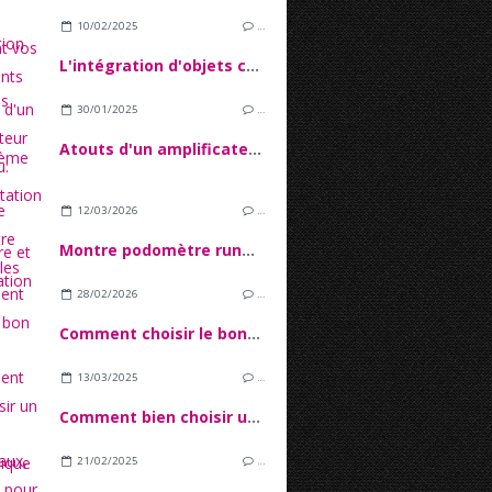
10/02/2025
…
L'intégration d'objets connectés dans l'écosystème IoT
30/01/2025
…
Atouts d'un amplificateur de réseau: l'augmentation de la couverture et l'amélioration du signal
12/03/2026
…
Montre podomètre running : les capteurs sont-ils vraiment précis ?
28/02/2026
…
Comment choisir le bon stylet ?
13/03/2025
…
Comment bien choisir un fauteuil ergonomique pour le bureau ?
21/02/2025
…