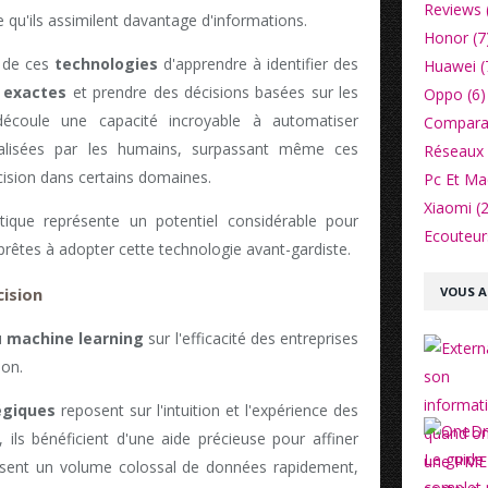
Reviews 
qu'ils assimilent davantage d'informations.
Honor (7
 de ces
technologies
d'apprendre à identifier des
Huawei (
s exactes
et prendre des décisions basées sur les
Oppo (6)
 découle une capacité incroyable à automatiser
Comparat
réalisées par les humains, surpassant même ces
Réseaux 
écision dans certains domaines.
Pc Et Ma
Xiaomi (2
tique représente un potentiel considérable pour
Ecouteurs
 prêtes à adopter cette technologie avant-gardiste.
VOUS A
cision
u
machine learning
sur l'efficacité des entreprises
ion.
égiques
reposent sur l'intuition et l'expérience des
, ils bénéficient d'une aide précieuse pour affiner
lysent un volume colossal de données rapidement,