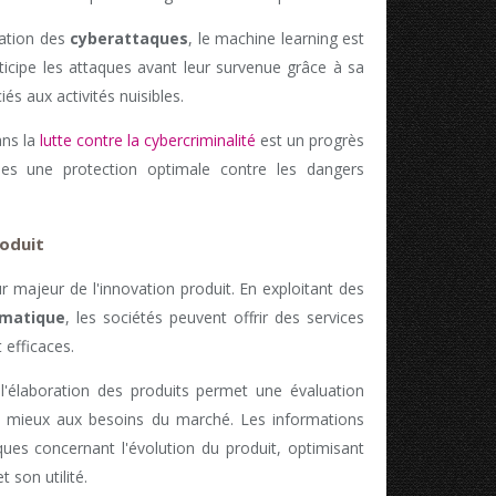
cation des
cyberattaques
, le machine learning est
anticipe les attaques avant leur survenue grâce à sa
és aux activités nuisibles.
ans la
lutte contre la cybercriminalité
est un progrès
ses une protection optimale contre les dangers
roduit
r majeur de l'innovation produit. En exploitant des
omatique
, les sociétés peuvent offrir des services
 efficaces.
l'élaboration des produits permet une évaluation
 le mieux aux besoins du marché. Les informations
iques concernant l'évolution du produit, optimisant
 son utilité.