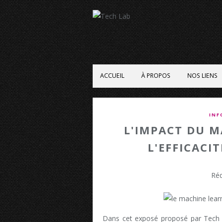
ACCUEIL
À PROPOS
NOS LIENS
INF
L'IMPACT DU M
L'EFFICACI
Réd
Dans cet exposé proposé par Tech