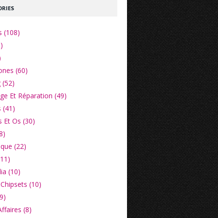
RIES
s (108)
)
)
nes (60)
 (52)
e Et Réparation (49)
 (41)
 Et Os (30)
8)
ique (22)
(11)
ia (10)
Chipsets (10)
9)
faires (8)