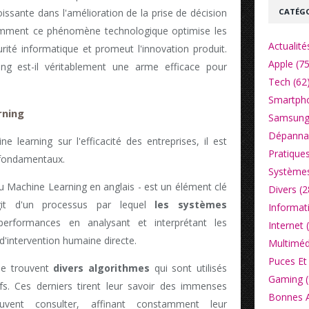
CATÉGO
issante dans l'amélioration de la prise de décision
comment ce phénomène technologique optimise les
Actualité
urité informatique et promeut l'innovation produit.
Apple (75
ing est-il véritablement une arme efficace pour
Tech (62
Smartpho
rning
Samsung
Dépannag
 learning sur l'efficacité des entreprises, il est
Pratiques
s fondamentaux.
Systèmes
u Machine Learning en anglais - est un élément clé
Divers (2
 s'agit d'un processus par lequel
les systèmes
Informat
erformances en analysant et interprétant les
Internet 
d'intervention humaine directe.
Multiméd
Puces Et 
se trouvent
divers algorithmes
qui sont utilisés
Gaming (
fs. Ces derniers tirent leur savoir des immenses
Bonnes Af
vent consulter, affinant constamment leur