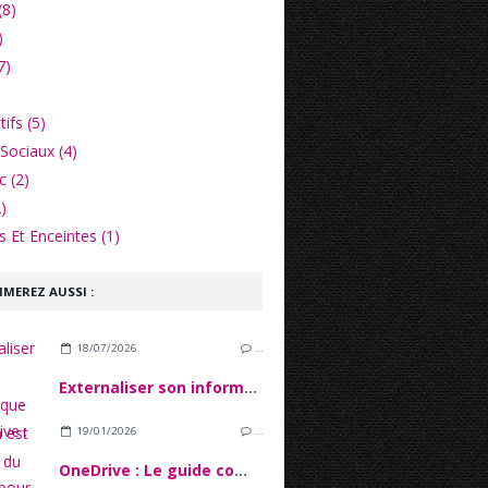
(8)
)
7)
ifs (5)
Sociaux (4)
c (2)
)
 Et Enceintes (1)
IMEREZ AUSSI :
18/07/2026
…
Externaliser son informatique quand on est une PME du secteur financier
19/01/2026
…
OneDrive : Le guide complet pour maîtriser le cloud de Microsoft en 2026