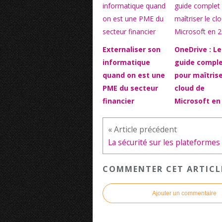
Externaliser son
OneDrive : Le
informatique
guide compl
quand on est une
pour maîtrise
PME du secteur
cloud de
financier
Microsoft en
COMMENTER CET ARTICL
Ajouter un commentaire