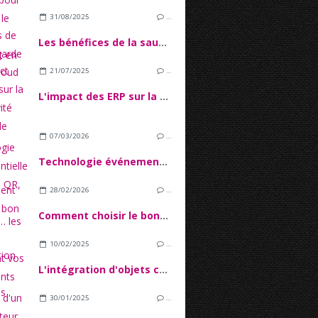
31/08/2025
…
Les bénéfices de la sauvegarde dans le cloud
21/07/2025
…
L'impact des ERP sur la productivité industrielle
07/03/2026
…
Technologie événementielle : check-in QR, badges, analytics… les outils qui sécurisent vos événements
28/02/2026
…
Comment choisir le bon stylet ?
10/02/2025
…
L'intégration d'objets connectés dans l'écosystème IoT
30/01/2025
…