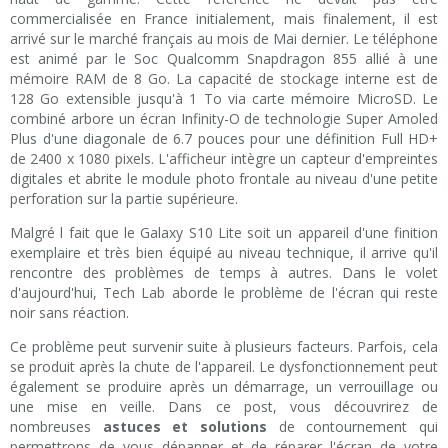
commercialisée en France initialement, mais finalement, il est
arrivé sur le marché français au mois de Mai dernier. Le téléphone
est animé par le Soc Qualcomm Snapdragon 855 allié à une
mémoire RAM de 8 Go. La capacité de stockage interne est de
128 Go extensible jusqu'à 1 To via carte mémoire MicroSD. Le
combiné arbore un écran Infinity-O de technologie Super Amoled
Plus d'une diagonale de 6.7 pouces pour une définition Full HD+
de 2400 x 1080 pixels. L'afficheur intègre un capteur d'empreintes
digitales et abrite le module photo frontale au niveau d'une petite
perforation sur la partie supérieure.
Malgré l fait que le Galaxy S10 Lite soit un appareil d'une finition
exemplaire et très bien équipé au niveau technique, il arrive qu'il
rencontre des problèmes de temps à autres. Dans le volet
d'aujourd'hui, Tech Lab aborde le problème de l'écran qui reste
noir sans réaction.
Ce problème peut survenir suite à plusieurs facteurs. Parfois, cela
se produit après la chute de l'appareil. Le dysfonctionnement peut
également se produire après un démarrage, un verrouillage ou
une mise en veille. Dans ce post, vous découvrirez de
nombreuses
astuces et solutions
de contournement qui
permettrons de vous dépanner et de réparer l'écran de votre