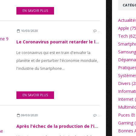
CATÉGO
EN SAVOIR PLUS
Actualité
Apple (75
10/03/2020
…
Tech (62
Le Coronavirus pourrait retarder le lancement de l'iPhone 12 5G et l'iPhone 9
Smartpho
Samsung
Le coronavirus qui est en train d'envahir la
Dépannag
planète et de perturber l'économie mondiale,
Pratiques
l'industrie du Smartphone...
Systèmes
Divers (2
Informat
EN SAVOIR PLUS
Internet 
Multiméd
Puces Et 
09/03/2020
…
Gaming (
Après l'échec de la production de l'iPhone 11 en Inde, la dépendance d'Apple augmente à l'égard de la Chine
Bonnes Af