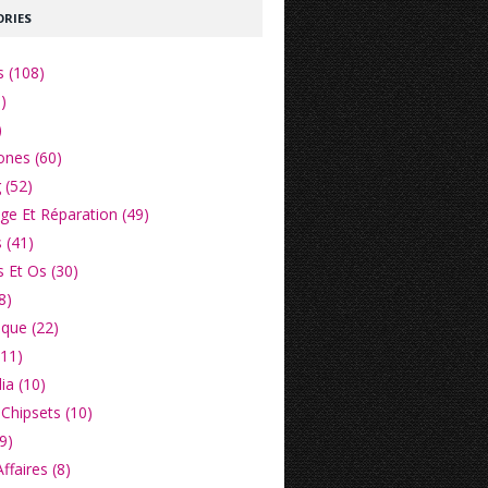
RIES
s (108)
)
)
nes (60)
 (52)
e Et Réparation (49)
 (41)
 Et Os (30)
8)
ique (22)
(11)
ia (10)
Chipsets (10)
9)
faires (8)