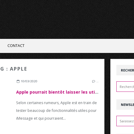
CONTACT
G : APPLE
RECHE
10/03/2020
…
Apple pourrait bientôt laisser les utilisateur supprimer des messages envoyés avec iMessage
Selon certaines rumeurs, Apple est en train de
NEWSL
tester beaucoup de fonctionnalités utiles pour
iMessage et qui pourraient...