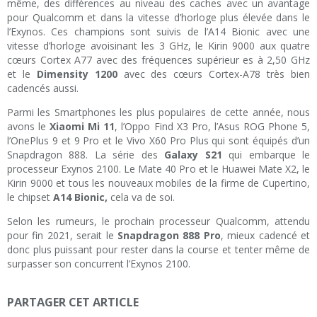
même, des différences au niveau des caches avec un avantage
pour Qualcomm et dans la vitesse d’horloge plus élevée dans le
l’Exynos. Ces champions sont suivis de l’A14 Bionic avec une
vitesse d’horloge avoisinant les 3 GHz, le Kirin 9000 aux quatre
cœurs Cortex A77 avec des fréquences supérieur es à 2,50 GHz
et le
Dimensity 1200
avec des cœurs Cortex-A78 très bien
cadencés aussi.
Parmi les Smartphones les plus populaires de cette année, nous
avons le
Xiaomi Mi 11
, l’Oppo Find X3 Pro, l’Asus ROG Phone 5,
l’OnePlus 9 et 9 Pro et le Vivo X60 Pro Plus qui sont équipés d’un
Snapdragon 888. La série des
Galaxy S21
qui embarque le
processeur Exynos 2100. Le Mate 40 Pro et le Huawei Mate X2, le
Kirin 9000 et tous les nouveaux mobiles de la firme de Cupertino,
le chipset
A14 Bionic,
cela va de soi.
Selon les rumeurs, le prochain processeur Qualcomm, attendu
pour fin 2021, serait le
Snapdragon 888 Pro
, mieux cadencé et
donc plus puissant pour rester dans la course et tenter même de
surpasser son concurrent l’Exynos 2100.
PARTAGER CET ARTICLE