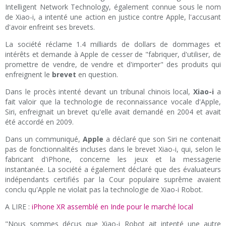
Intelligent Network Technology, également connue sous le nom
de Xiao-i, a intenté une action en justice contre Apple, l'accusant
d'avoir enfreint ses brevets.
La société réclame 1.4 milliards de dollars de dommages et
intérêts et demande à Apple de cesser de "fabriquer, d'utiliser, de
promettre de vendre, de vendre et d'importer" des produits qui
enfreignent le
brevet
en question.
Dans le procès intenté devant un tribunal chinois local,
Xiao-i
a
fait valoir que la technologie de reconnaissance vocale d'Apple,
Siri, enfreignait un brevet qu'elle avait demandé en 2004 et avait
été accordé en 2009.
Dans un communiqué,
Apple
a déclaré que son Siri ne contenait
pas de fonctionnalités incluses dans le brevet Xiao-i, qui, selon le
fabricant d'iPhone, concerne les jeux et la messagerie
instantanée. La société a également déclaré que des évaluateurs
indépendants certifiés par la Cour populaire suprême avaient
conclu qu'Apple ne violait pas la technologie de Xiao-i Robot.
A LIRE :
iPhone XR assemblé en Inde pour le marché local
"Nous sommes déçus que Xiao-i Robot ait intenté une autre